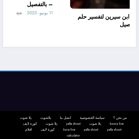
تعرف علي – ما هو تأويل ابن سيرين لتفسير حلم
الاساور للمتزوجة؟ – بالتفصيل
10 يونيو، 2025
aya
من نحن ؟
سياسة الخصوصية
اتصل بنا
يلاشوت
يلا شوت
koora live
يلا شوت
yalla shoot
يلا شوت
كورة لايف
yalla shoot
yalla shoot
kora live
كورة لايف
افلام
calculator