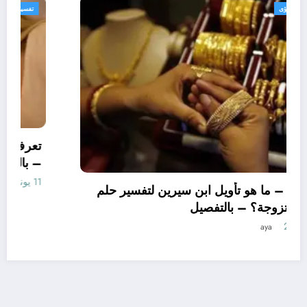
تفسير الاحلام والرؤى
تعرف علي – ما هو تأويل ابن سي
لغصه بالحلق لابن
الاساور للمتزوجة؟ – بالتفصيل
10 يونيو، 2025
aya