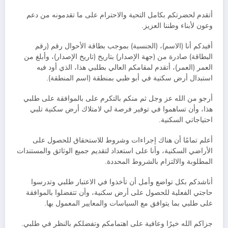
أتقدم لحضرتكم بكامل التحية والاحترام على ما تقدمونه من دعم
وعون لأبناء وطننا العزيز.
أفيدكم أنا (الاسم)، (الجنسية) بموجب بطاقة الأحوال رقم (رقم
البطاقة) صادرة من (جهة الإصدار) بتاريخ (تاريخ الإصدار)، وأبلغ من
العمر (العمر)، أتقدم لمقامكم العالي بطلبي هذا، الذي أود فيه
استبدال أرض سكنية في أبو ظبي بمنطقة (اسم المنطقة).
أرجو من الله عز وجل ثم منكم بالتكرم على بالموافقة على طلبي
هذا، وأن تساهموا في توفير فرصة لي لامتلاك أرض سكنية تلبي
احتياجاتي السكنية.
أعلم تمامًا أن هناك إجراءات وشروط للاستحقاق للحصول على
الأراضي السكنية، وأنا على استعداد لتقديم جميع الوثائق والمستندات
المطلوبة والالتزام بالشروط المحددة.
أناشدكم بكل تواضع وأمل أن تأخذوا في الاعتبار طلبي وتدرسوا
حاجتي الفعلية للحصول على أرض سكنية، وأن تتفضلوا بالموافقة
على طلبي بما يتوافق مع السياسات والمعايير المعمول بها.
جزاكم الله خيرًا وعافية على اهتمامكم وتفضلكم بالنظر في طلبي.