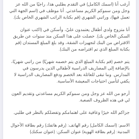
أرغب أنا (اسمك الكامل) في التقدم بطلبي هذا، راجيًا من الله عز
وجل ومن سموكم الكريم مساعدتي. أنا موظف في (اسم الجهة التي
تعمل فيها)، وراتبي الشهري (قم بكتابة الراتب الشهري الخاص بك).
أنا متزوج ولدي أطفال يعتمدون عليّ، وأسكن في (اكتب عنوان
السكن الخاص بك). حصلت على هذا السكن منذ سنوات عن طريق
الاقتراض من البنك لتجهيزات الشقة، وقد بلغ المبلغ المستدان (قم
بكتابة المبلغ الذي تم اقتراضه من البنك).
يتم خصم (قم بكتابة المبلغ الذي يتم خصمه شهريًا) من راتبي شهريًا،
بالإضافة إلى المصاريف الدراسية لأطفالي الذين يدرسون في
المدارس. وما تبقى للعائلة بعد الخصم ودفع المصاريف الدراسية لا
يكفي لتأمين احتياجات المعيشة الأساسية.
أرجو من الله عز وجل ومن سموكم الكريم مساعدتي وتقديم العون
لي في هذه الظروف الصعبة.
جزاكم الله خيرًا وعافية على اهتمامكم وتفضلكم بالنظر في طلبي.
الاسم: (اسمك الكامل) رقم الهاتف: (رقم هاتفك) رقم بطاقة الأحوال
المدنية: (رقم بطاقة الهوية) عنوان السكن: (عنوان سكنك)