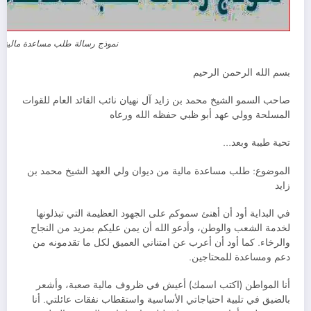
نموذج رسالة طلب مساعدة مالية م
بسم الله الرحمن الرحيم
صاحب السمو الشيخ محمد بن زايد آل نهيان نائب القائد العام للقوات
المسلحة وولي عهد أبو ظبي حفظه الله ورعاه
تحية طيبة وبعد…
الموضوع: طلب مساعدة مالية من ديوان ولي العهد الشيخ محمد بن
زايد
في البداية أود أن أهنئ سموكم على الجهود العظيمة التي تبذلونها
لخدمة الشعب والوطن، وأدعو الله أن يمن عليكم بمزيد من النجاح
والرخاء. كما أود أن أعرب عن امتناني العميق لكل ما تقدمونه من
دعم ومساعدة للمحتاجين.
أنا المواطن (اكتب اسمك) أعيش في ظروف مالية صعبة، وأشعر
بالضيق في تلبية احتياجاتي الأساسية واستقطاب نفقات عائلتي. أنا