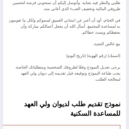
طلبي والنظر فيه بعناية. وأتوسل إليكم أن تمنحوني فرصة لتحسين
ظروفي المالية وتخفيف العبء الذي أعاني منه.
في الختام، أود أن أعبر عن امتناني العميق لسموكم ولكل ما تقومون
به لمساعدة المجتمع. أسأل الله أن يجعل أعمالكم مباركة وأن
يحفظكم ويسدد خطاكم.
مع خالص التحية،
(اسمك) (رقم الهوية) (تاريخ اليوم)
يرجى تعديل النموذج وفقًا لظروفك الشخصية ومتطلباتك الخاصة.
يجب طباعة النموذج وتوقيعه قبل تقديمه إلى ديوان ولي العهد
لمعالجة الطلب.
نموذج تقديم طلب لديوان ولي العهد
للمساعدة السكنية