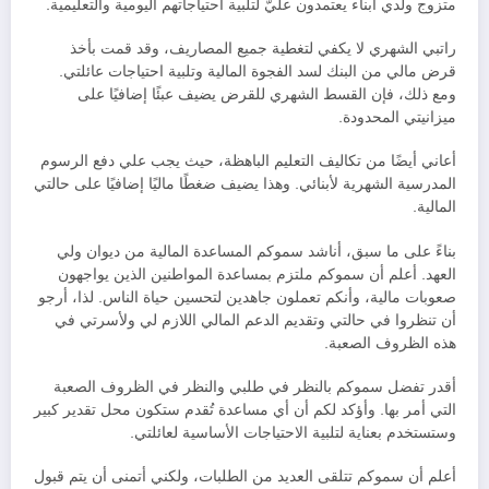
متزوج ولدي أبناء يعتمدون عليّ لتلبية احتياجاتهم اليومية والتعليمية.
راتبي الشهري لا يكفي لتغطية جميع المصاريف، وقد قمت بأخذ
قرض مالي من البنك لسد الفجوة المالية وتلبية احتياجات عائلتي.
ومع ذلك، فإن القسط الشهري للقرض يضيف عبئًا إضافيًا على
ميزانيتي المحدودة.
أعاني أيضًا من تكاليف التعليم الباهظة، حيث يجب علي دفع الرسوم
المدرسية الشهرية لأبنائي. وهذا يضيف ضغطًا ماليًا إضافيًا على حالتي
المالية.
بناءً على ما سبق، أناشد سموكم المساعدة المالية من ديوان ولي
العهد. أعلم أن سموكم ملتزم بمساعدة المواطنين الذين يواجهون
صعوبات مالية، وأنكم تعملون جاهدين لتحسين حياة الناس. لذا، أرجو
أن تنظروا في حالتي وتقديم الدعم المالي اللازم لي ولأسرتي في
هذه الظروف الصعبة.
أقدر تفضل سموكم بالنظر في طلبي والنظر في الظروف الصعبة
التي أمر بها. وأؤكد لكم أن أي مساعدة تُقدم ستكون محل تقدير كبير
وستستخدم بعناية لتلبية الاحتياجات الأساسية لعائلتي.
أعلم أن سموكم تتلقى العديد من الطلبات، ولكني أتمنى أن يتم قبول