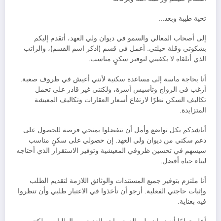
تحية طيبة وبعد…
إلى أصحاب المعالي والسمو في ديوان ولي العهد، أتقدم إليكم
بشكوتي وقلة حيلتي. أعمل في قسم (اذكر اسم القسم)، والراتب
الذي أتلقاه لا يكفيني لتوفير سكنٍ مناسب.
أنا بحاجة ماسة إلى مساعدة سكنية لأنني أعيش في ظروف صعبة.
أرغب في الزواج وتأسيس أسرة، ولكنني غير قادر على تحمل
تكاليف السكن نظرًا لارتفاع أسعار العقارات وتكاليف المعيشة
المتزايدة.
أناشدكم بكل تواضع وأمل أن تتفضلوا بمنحي فرصة للحصول على
دعم سكني من ديوان ولي العهد. إن حصولي على سكنٍ مناسب
سيسهم في تحسين ظروفي المعيشية وتوفير الاستقرار الذي أحتاجه
لبناء حياة أفضل.
أنا ملتزم بتوفير جميع المستندات والوثائق اللازمة لتقديم الطلب
وإثبات حاجتي الفعلية. أرجو أن تأخذوا في الاعتبار طلبي وأن تنظروا
فيه بعناية.