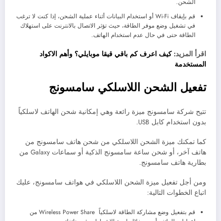
الشحن.
قم بإيقاف Wi-Fi أو استخدام البيانات أثناء عملية الشحن، إذا كنت لا ترغب
في تشغيل وضع موفر الطاقة، حيث تؤثر الاتصال بالانترنت على استهلاك
الطاقة حتى في حال عدم استخدام الهاتف.
اقرأ المزيد:
كيف اعرف كم باقي قيقا موبايلي؟ وأهم الاكواد
المستخدمة
تفعيل الشحن اللاسلكي سامسونج
تتيح شركة سامسونج ميزة رائعة وهي إمكانية شحن الهاتف لاسلكياً
بدون استخدام كابل USB.
كما تمكنك ميزة الشحن اللاسلكي من شحن هاتف سامسونج من
هاتف آخر، أو شحن ساعة سامسونج الذكية أو سماعات Galaxy من
بطارية هاتف سامسونج.
ومن أجل تفعيل ميزة الشحن اللاسلكي في هواتف سامسونج، عليك
اتباع الخطوات التالية:
قم بتفعيل وضع مشاركة الطاقة لاسلكياً Wireless Power Share من