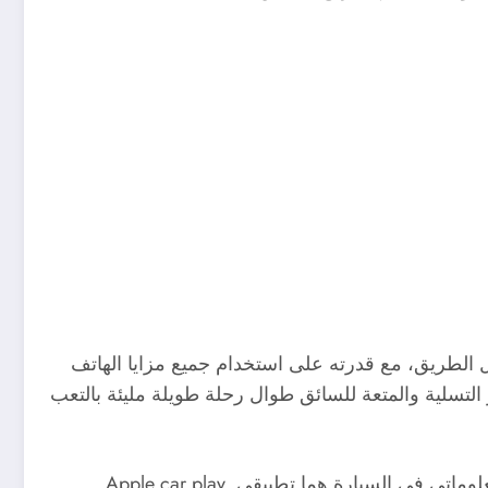
لتي توفر السلامة للسائق طوال الطريق، مع قدرته على استخدام جميع مزايا الهاتف
 التسلية والمتعة للسائق طوال رحلة طويلة مليئة بالتعب
ولعل من أبرز التطبيقات التي توفر واجهة مستخدم أكثر سهولة، عن طريق ربط محتويات الهاتف مع نظام الوسائط المعلوماتي في السيارة هما تطبيقي Apple car play,