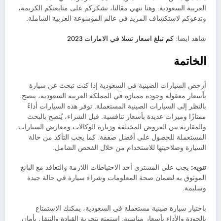
العربية السعودية. وهنا ننهي مقالنا، نشكركم على متابعتكم الكريمة،
وندعوكم لاستكشاف المزيد في عالم الموسوعة العربية الشاملة.
شاهد ايضا:
كم تبلغ اسعار تسلا في الامارات 2023
الخاتمة
أرخص السيارات الصينية في السعودية إذا كنت تبحث عن سيارة
بأسعار معقولة وجودة ممتازة في المملكة العربية السعودية، ينصح
بالنظر إلى السيارات الصينية المستعملة. توفر هذه السيارات أداءً
ممتازًا وميزات عديدة بأسعار تنافسية. قبل الشراء، يُنصح بالبحث
والمقارنة بين العروض المختلفة وزيارة الوكالات ومعارض السيارات
المستعملة للحصول على أفضل صفقة. كما يجب التأكد من حالة
السيارة وصلاحيتها للاستخدام من خلال الفحص الشامل.
تنويه:
يجب على المشتري أخذ الاحتياطات اللازمة والتعاقد مع البائع
الموثوق به لضمان صحة المعلومات وشراء سيارة في حالة جيدة
وسليمة.
باختيار سيارة صينية مستعملة في السعودية، يمكنك الاستمتاع
بالجودة والأداء بأسعار مناسبة. استمتع بتجربة القيادة والتنقل بأمان