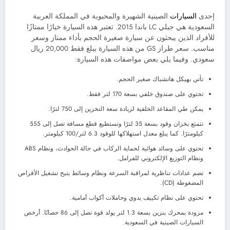
إحدى
السيارات
الصينية الشهيرة والمحبوبة في المملكة العربية
السعودية هي جيلي LC باندا 2015. تعتبر هذه السيارة خيارًا ممتازًا
للأفراد الذين يبحثون عن سيارة صغيرة الحجم بأداء ممتاز وسعر
مناسب. سعر طراز GS من هذه السيارة يبلغ فقط 20,000 ريال
سعودي. وفيما يلي بعض مواصفات هذه السيارة:
تأتي بهيكل هاتشباك صغير الحجم.
تحتوي على صندوق خلفي بسعة 170 لتر فقط.
يمكن طي المقاعد الخلفية لزيادة سعة التخزين إلى 750 لترًا.
تتمتع بخزان وقود بسعة 35 لترًا وتستطيع قطع مسافة تصل إلى 555
كيلومترًا. كما يبلغ معدل استهلاكها للوقود 6.3 لتر/100 كيلومتر.
تحتوي على وسائد هوائية لحماية الركاب في حالة الحوادث، ونظام ABS
ونظام التوزيع الإلكتروني للفرامل.
تضم عدادات تناظرية لمراقبة السرعة ونظام وسائط يتيح تشغيل الأقراص
المضغوطة (CD).
تحتوي على نظام تكييف يدوي وحاملات أكواب أمامية.
مزودة بمحرك بنزين بسعة 1.3 لتر يولد قوة تصل إلى 86 حصانًا. أرخص
السيارات الصينية في السعودية.