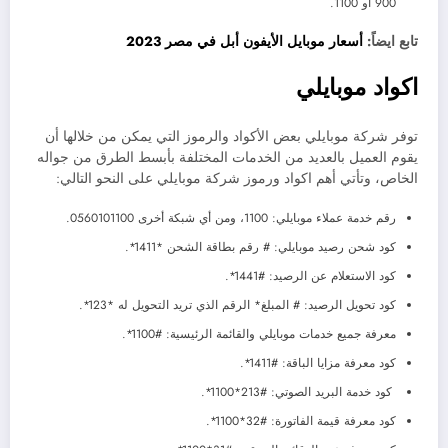
900 أو 1100.
تابع ايضاً:
أسعار موبايل الأيفون أبل في مصر 2023
اكواد موبايلي
توفر شركة موبايلي بعض الأكواد والرموز التي يمكن من خلالها أن
يقوم العميل بالعديد من الخدمات المختلفة بأبسط الطرق من جواله
الخاص، وتأتي أهم اكواد ورموز شركة موبايلي على النحو التالي:
رقم خدمة عملاء موبايلي: 1100، ومن أي شبكة أخرى 0560101100.
كود شحن رصيد موبايلي: # رقم بطاقة الشحن *1411*.
كود الاستعلام عن الرصيد: #1441*.
كود تحويل الرصيد: # المبلغ* الرقم الذي تريد التحويل له *123*.
معرفة جميع خدمات موبايلي والقائمة الرئيسية: #1100*.
كود معرفة مزايا الباقة: #1411*.
كود خدمة البريد الصوتي: #213*1100*.
كود معرفة قيمة الفاتورة: #32*1100*.