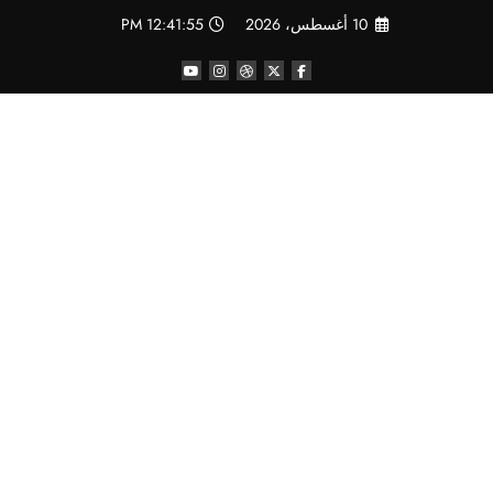
لتجاوز
10 أغسطس، 2026
12:41:56 PM
لى
لمحتوى