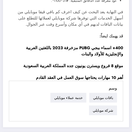
كود معرفة عدد الدقائق المتبقية: #31*1100*.
في النهاية يعد البحث عن كيف اعرف كم باقي قيقا موبايلي من
أسهل الخدمات التي توفرها شركة موبايلي لعملائها للتطلع على
بيانات الباقات لديهم في أي مكان وأسرع وقت عبر الجوال.
قد يهمك ايضاً:
400+ اسماء ببجي PUBG مزخرفة 2023 باللغتين العربية
والإنجليزية للأولاد والبنات
موقع 8 فروع ويسترن يونيون جده المملكة العربية السعودية
أهم 10 مهارات يحتاجها سوق العمل في العقد القادم
وسم
باقات موبايلي
خدمة عملاء موبايلي
شركة موبايلي