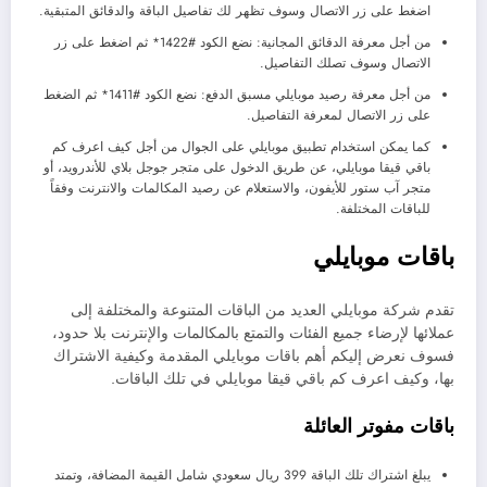
اضغط على زر الاتصال وسوف تظهر لك تفاصيل الباقة والدقائق المتبقية.
من أجل معرفة الدقائق المجانية: نضع الكود #1422* ثم اضغط على زر
الاتصال وسوف تصلك التفاصيل.
من أجل معرفة رصيد موبايلي مسبق الدفع: نضع الكود #1411* ثم الضغط
على زر الاتصال لمعرفة التفاصيل.
كما يمكن استخدام تطبيق موبايلي على الجوال من أجل كيف اعرف كم
باقي قيقا موبايلي، عن طريق الدخول على متجر جوجل بلاي للأندرويد، أو
متجر آب ستور للأيفون، والاستعلام عن رصيد المكالمات والانترنت وفقاً
للباقات المختلفة.
باقات موبايلي
تقدم شركة موبايلي العديد من الباقات المتنوعة والمختلفة إلى
عملائها لإرضاء جميع الفئات والتمتع بالمكالمات والإنترنت بلا حدود،
فسوف نعرض إليكم أهم باقات موبايلي المقدمة وكيفية الاشتراك
بها، وكيف اعرف كم باقي قيقا موبايلي في تلك الباقات.
باقات مفوتر العائلة
يبلغ اشتراك تلك الباقة 399 ريال سعودي شامل القيمة المضافة، وتمتد