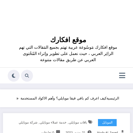
موقع افكارك
موقع افكارك مَوسُوعة عربية تهتم بجميع المَقالات التي تهم
الزائِر العربي ، حيث نعمل على تطوير وإثراء المُحْتوى
العربي عن طريق مقالات متنوعة
الرئيسية
كيف اعرف كم باقي قيقا موبايلي؟ وأهم الاكواد المستخدمة
,
,
الموبايل
باقات موبايلي
خدمة عملاء موبايلي
شركة موبايلي
Hoda AL Sayed
21 يونيو، 2023
0 تعليقات