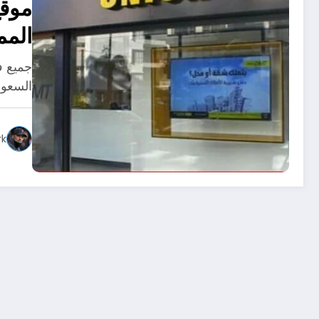
المم
جميع ف
السعود
rk