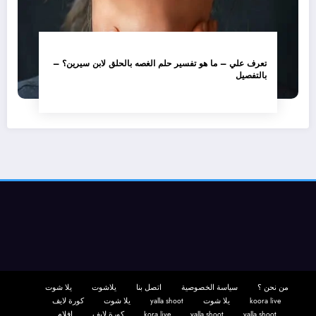
تعرف علي – ما هو تفسير حلم الغصه بالحلق لابن سيرين؟ –
بالتفصيل
من نحن ؟
سياسة الخصوصية
اتصل بنا
يلاشوت
يلا شوت
koora live
يلا شوت
yalla shoot
يلا شوت
كورة لايف
yalla shoot
yalla shoot
kora live
كورة لايف
افلام