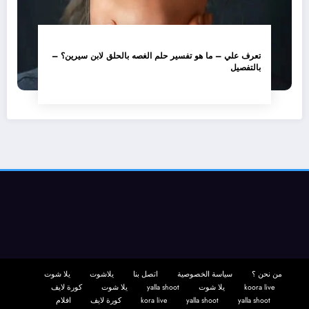
تعرف علي – ما هو تفسير حلم الغصه بالحلق لابن سيرين؟ –
بالتفصيل
من نحن ؟
سياسة الخصوصية
اتصل بنا
يلاشوت
يلا شوت
koora live
يلا شوت
yalla shoot
يلا شوت
كورة لايف
yalla shoot
yalla shoot
kora live
كورة لايف
افلام