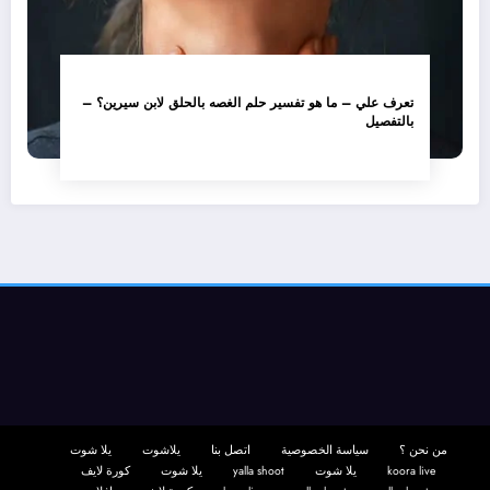
تعرف علي – ما هو تفسير حلم الغصه بالحلق لابن سيرين؟ –
بالتفصيل
من نحن ؟
سياسة الخصوصية
اتصل بنا
يلاشوت
يلا شوت
koora live
يلا شوت
yalla shoot
يلا شوت
كورة لايف