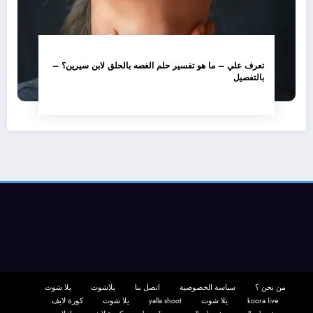
تعرف علي – ما هو تفسير حلم الغصه بالحلق لابن سيرين؟ –
بالتفصيل
من نحن ؟
سياسة الخصوصية
اتصل بنا
يلاشوت
يلا شوت
koora live
يلا شوت
yalla shoot
يلا شوت
كورة لايف