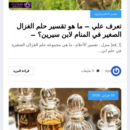
تفسير الاحلام والرؤى
تعرف علي – ما هو تقسير حلم الغزال
الصغير في المنام لابن سيرين؟ –
بالتفصيل
[ad_1] منزل - تفسير الأحلام - ما هي مجموعة حلم الغزلان الصغيرة
في حلم ابن…
Aya
0 تعليقات
قراءة المزيد
25 فبراير، 2025