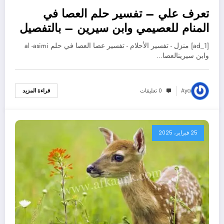
تعرف علي – تفسير حلم العصا في
المنام للعصيمي وابن سيرين – بالتفصيل
[ad_1] منزل - تفسير الأحلام - تفسير عصا العصا في حلم al -asimi
وابن سيرينالعصا…
Aya
0 تعليقات
قراءة المزيد
25 فبراير، 2025