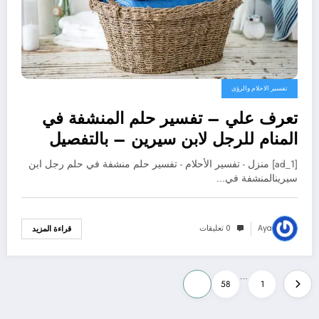
تفسير الاحلام والرؤى
تعرف علي – تفسير حلم المنشفة في
المنام للرجل لابن سيرين – بالتفصيل
[ad_1] منزل - تفسير الأحلام - تفسير حلم منشفة في حلم رجل ابن
سيرينالمنشفة في…
Aya
0 تعليقات
قراءة المزيد
تعدد
…
59
58
1
صفحات