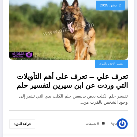
12 يونيو، 2025
تفسير الاحلام والرؤى
تعرف علي – تعرف على أهم التأويلات
التي وردت عن ابن سيرين لتفسير حلم
الكلب يعض يدي – بالتفصيل
تفسير حلم الكلب يعض يدييعض حلم الكلب يدي التي تشير إلى
وجود الشخص بالقرب من…
Aya
0 تعليقات
قراءة المزيد