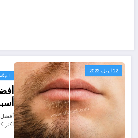
22 أبريل، 2023
الصِحَّ
أفضل
أسبا
أفضل ب
أكثر ك