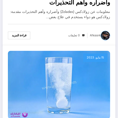
وأضراره وأهم التحذيرات
معلومات عن زولادكس (Zoladex) وأضراره وأهم التحذيرات مقدمة:
زولادكس هو دواء يستخدم في علاج بعض…
Afkaark
0 تعليقات
قراءة المزيد
15 مايو، 2023