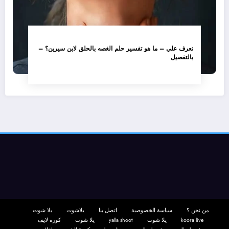
تعرف علي – ما هو تفسير حلم الغصه بالحلق لابن سيرين؟ –
بالتفصيل
من نحن ؟
سياسة الخصوصية
اتصل بنا
يلاشوت
يلا شوت
koora live
يلا شوت
yalla shoot
يلا شوت
كورة لايف