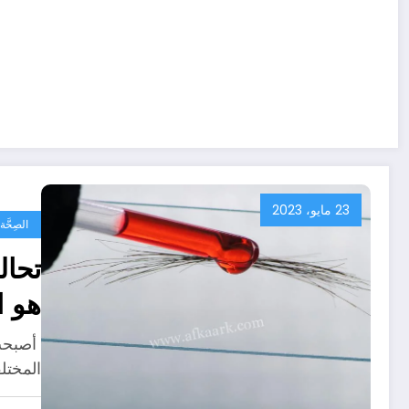
23 مايو، 2023
الصِحَّ
تحال
هو ا
أصبحت 
المختل