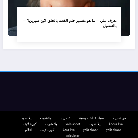
تعرف علي – ما هو تفسير حلم الغصه بالحلق لابن سيرين؟ –
بالتفصيل
من نحن ؟
سياسة الخصوصية
اتصل بنا
يلاشوت
يلا شوت
koora live
يلا شوت
yalla shoot
يلا شوت
كورة لايف
yalla shoot
yalla shoot
kora live
كورة لايف
افلام
calculator