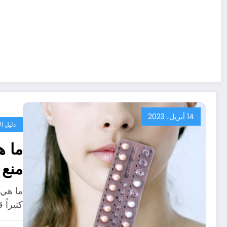
14 أبريل، 2023
دليل ال
ما ه
منع
ما هي 
كثيراً