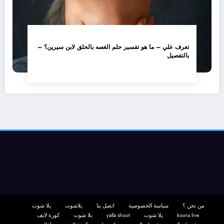
تعرف علي – ما هو تفسير حلم الغصه بالحلق لابن سيرين؟ –
بالتفصيل
من نحن ؟
سياسة الخصوصية
اتصل بنا
يلاشوت
يلا شوت
koora live
يلا شوت
yalla shoot
يلا شوت
كورة لايف