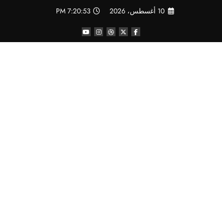
لتجاوز
10 أغسطس، 2026
7:20:53 PM
لى
لمحتوى