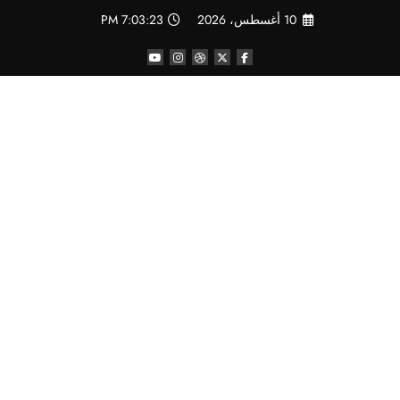
لتجاوز
10 أغسطس، 2026
7:03:23 PM
لى
لمحتوى