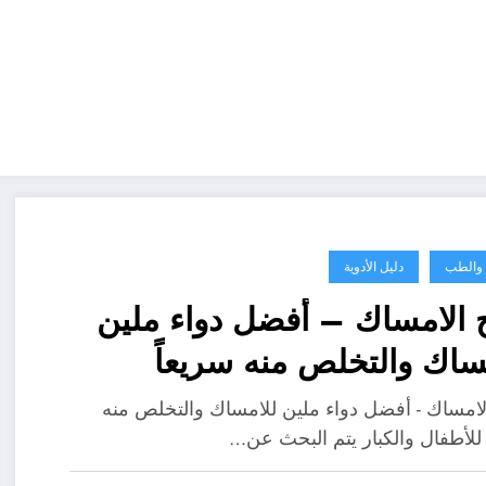
ة والطب
دليل الأدوية
 الامساك – أفضل دواء ملين
ساك والتخلص منه سريعاً
فال والكبار
لامساك - أفضل دواء ملين للامساك والتخلص منه
 للأطفال والكبار يتم البحث عن…