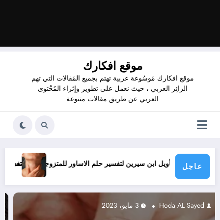
موقع افكارك
موقع افكارك مَوسُوعة عربية تهتم بجميع المَقالات التي تهم
الزائِر العربي ، حيث نعمل على تطوير وإثراء المُحْتوى
العربي عن طريق مقالات متنوعة
زوجة؟ – بالتفصيل
تعرف علي – ما هو تفسير حلم الغصه بالحلق لابن سيرين؟ – بالتف
عاجل
Hoda AL Sayed
3 مايو، 2023