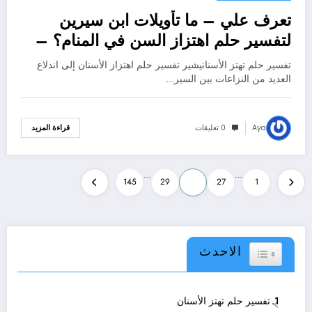
تعرف علي – ما تأويلات ابن سيرين
لتفسير حلم اهتزاز السن في المنام؟ –
بالتفصيل
تفسير حلم تهتز الأسنانيشير تفسير حلم اهتزاز الأسنان إلى اندلاع
العديد من النزاعات بين السير…
Aya
0 تعليقات
قراءة المزيد
تعدد
…
…
145
29
28
27
1
صفحات
المقالات
الاحدث
Toggle Table of Content
تفسير حلم تهتز الأسنان