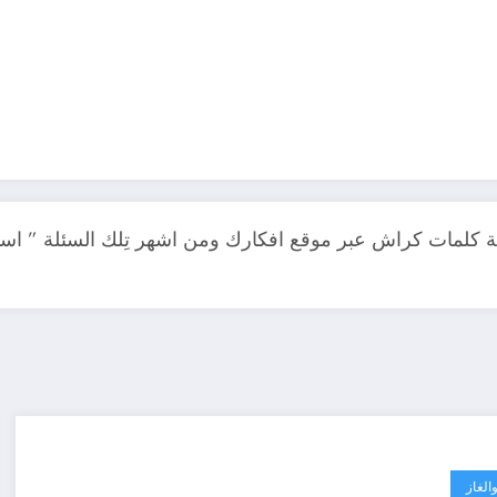
ة كلمات كراش عبر موقع افكارك ومن اشهر تِلك السئلة ” اسئل
الغاز