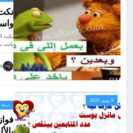
واست
باتت ن
rk
9 يونيو، 2023
اسئلة و
بالأ