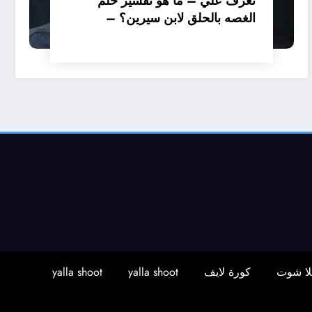
تعرف علي – ما هو تفسير حلم
الغصه بالحلق لابن سيرين؟ –
بالتفصيل
لا شوت
كورة لايف
yalla shoot
yalla shoot