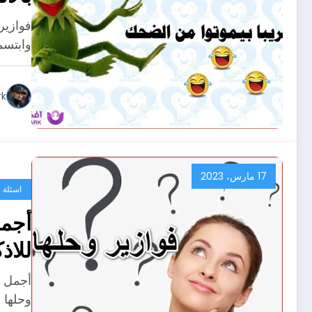
وابتسم
rk
17 مارس، 2023
اسئلة و
للاذ
مكتوبة
وحلها سهلة م