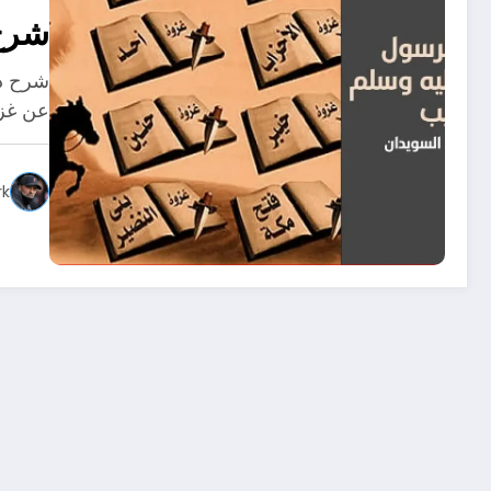
شرح
شرح د
عن غزو
rk