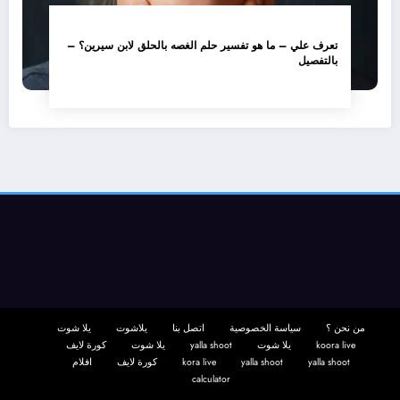
تعرف علي – ما هو تفسير حلم الغصه بالحلق لابن سيرين؟ –
بالتفصيل
من نحن ؟
سياسة الخصوصية
اتصل بنا
يلاشوت
يلا شوت
koora live
يلا شوت
yalla shoot
يلا شوت
كورة لايف
yalla shoot
yalla shoot
kora live
كورة لايف
افلام
calculator