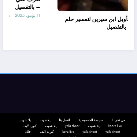
تعرف علي – ما هو تأويل ابن سيرين لتفسير حلم
الاساور للمتزوجة؟ – بالتفصيل
10 يونيو، 2025
aya
من نحن ؟
سياسة الخصوصية
اتصل بنا
يلاشوت
يلا شوت
koora live
يلا شوت
yalla shoot
يلا شوت
كورة لايف
yalla shoot
yalla shoot
kora live
كورة لايف
افلام