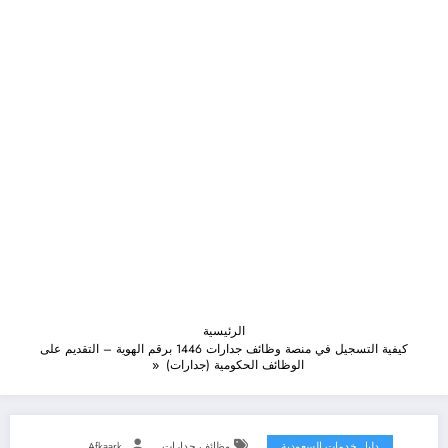
الرئيسية
كيفية التسجيل في منصة وظائف جدارات 1446 برقم الهوية – التقديم على
الوظائف الحكومية (جدارات)
دليل خدمات السعودية
وظائف جدارات
Afkaark