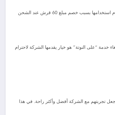
رغم أن خدمة “على النوتة” تقدم ميزة فريدة لإجراء المكالمات حتى عند نفاذ الرصيد، إلا أن بعض العملاء قد يفضلون عدم استخدامها بسبب خصم مبلغ 60 قرش عند الشحن
اء خدمة “على النوتة” هو خيار يقدمها الشركة لاحترام
وجعل تجربتهم مع الشركة أفضل وأكثر راحة. في هذا