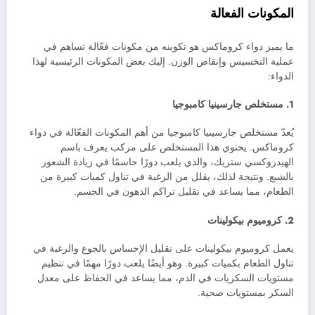
المكونات الفعالة
ما يميز دواء كروماكس هو تكوينه من مكونات فعّالة تساهم في
عملية التخسيس وإنقاص الوزن. إليك بعض المكونات الرئيسية لهذا
الدواء:
1. مستخلص جارسينيا كامبوجيا
يُعدّ مستخلص جارسينيا كامبوجيا من أهم المكونات الفعّالة في دواء
كروماكس. يحتوي هذا المستخلص على مركب يعرف باسم
الهيدروكسي ستريك، والذي يلعب دورًا حاسمًا في زيادة الشعور
بالشبع. ونتيجة لذلك، يقلل من الرغبة في تناول كميات كبيرة من
الطعام، مما يساعد في تقليل تراكم الدهون في الجسم.
2. كروميوم بيكولينات
يعمل كروميوم بيكولينات على تقليل الإحساس بالجوع والرغبة في
تناول الطعام بكميات كبيرة. وهو أيضًا يلعب دورًا مهمًا في تنظيم
مستويات السكريات في الدم، مما يساعد في الحفاظ على معدل
السكر بمستويات صحية.