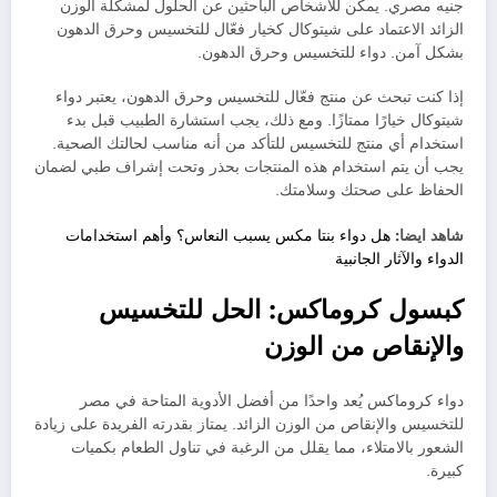
جنيه مصري. يمكن للأشخاص الباحثين عن الحلول لمشكلة الوزن
الزائد الاعتماد على شيتوكال كخيار فعّال للتخسيس وحرق الدهون
بشكل آمن. دواء للتخسيس وحرق الدهون.
إذا كنت تبحث عن منتج فعّال للتخسيس وحرق الدهون، يعتبر دواء
شيتوكال خيارًا ممتازًا. ومع ذلك، يجب استشارة الطبيب قبل بدء
استخدام أي منتج للتخسيس للتأكد من أنه مناسب لحالتك الصحية.
يجب أن يتم استخدام هذه المنتجات بحذر وتحت إشراف طبي لضمان
الحفاظ على صحتك وسلامتك.
شاهد ايضا:
هل دواء بنتا مكس يسبب النعاس؟ وأهم استخدامات
الدواء والآثار الجانبية
كبسول كروماكس: الحل للتخسيس
والإنقاص من الوزن
دواء كروماكس يُعد واحدًا من أفضل الأدوية المتاحة في مصر
للتخسيس والإنقاص من الوزن الزائد. يمتاز بقدرته الفريدة على زيادة
الشعور بالامتلاء، مما يقلل من الرغبة في تناول الطعام بكميات
كبيرة.