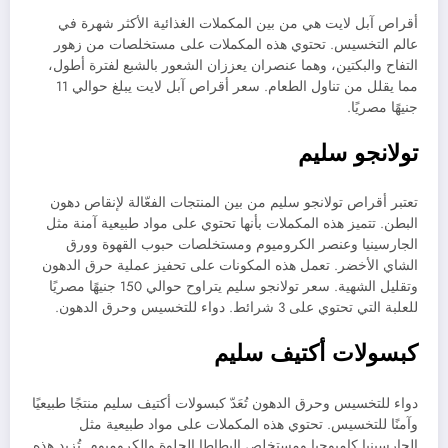
أقراص آبل لايت هي من بين المكملات الغذائية الأكثر شهرة في
عالم التخسيس. تحتوي هذه المكملات على مستخلصات من زهور
التفاح والبكتين، وهما عنصران يعززان الشعور بالشبع لفترة أطول،
مما يقلل من تناول الطعام. سعر أقراص آبل لايت يبلغ حوالي 11
جنيهًا مصريًا.
تولانجو سليم
تعتبر أقراص تولانجو سليم من بين المنتجات الفعّالة لإنقاص دهون
البطن. تتميز هذه المكملات بأنها تحتوي على مواد طبيعية آمنة مثل
الجارسينيا وعنصر الكروميوم ومستخلصات حبوب القهوة وورق
الشاي الأخضر. تعمل هذه المكونات على تحفيز عملية حرق الدهون
وتقليل الشهية. سعر تولانجو سليم يتراوح حوالي 150 جنيهًا مصريًا
للعلبة التي تحتوي على 3 شرائط. دواء للتخسيس وحرق الدهون.
كبسولات أكتيف سليم
دواء للتخسيس وحرق الدهون تُعَدّ كبسولات أكتيف سليم منتجًا طبيعيًا
وآمنًا للتخسيس. تحتوي هذه المكملات على مواد طبيعية مثل
الجارسينيا كامبوجيا ومستخلص البطاطا الحلوة والكروميوم. تُزيد هذه