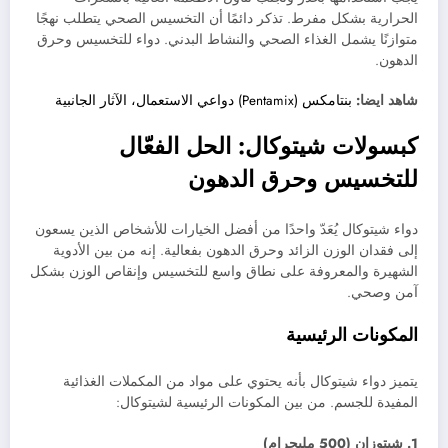
الحرارية بشكل مفرط. تذكر دائمًا أن التخسيس الصحي يتطلب نهجًا
متوازنًا يشمل الغذاء الصحي والنشاط البدني. دواء للتخسيس وحرق
الدهون.
شاهد ايضا:
بنتامكس (Pentamix) دواعي الاستعمال، الآثار الجانبية
كبسولات شيتوكال: الحل الفعّال
للتخسيس وحرق الدهون
دواء شيتوكال يُعَدّ واحدًا من أفضل الخيارات للأشخاص الذين يسعون
إلى فقدان الوزن الزائد وحرق الدهون بفعالية. إنه من بين الأدوية
الشهيرة والمعروفة على نطاق واسع للتخسيس وإنقاص الوزن بشكل
آمن وصحي.
المكونات الرئيسية
يتميز دواء شيتوكال بأنه يحتوي على مواد من المكملات الغذائية
المفيدة للجسم. من بين المكونات الرئيسية لشيتوكال:
1. شيتوزان (500 مليجرام)