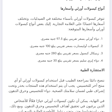
أنواع كبسولات أورلي وأسعارها
تتوفر كبسولات أورلي بأسماء مختلفة في الصيدليات، وتختلف
أسعارها اعتمادًا على العلامة التجارية. إليك بعض أنواع كبسولات
أورلي وأسعارها المتوقعة:
دواء أورلي بسعر تقريبي يبلغ 97.5 جنيه مصري.
كبسولات أوليستارت بسعر تقريبي يبلغ 100 جنيه مصري.
زينيكال كبسول بسعر تقريبي يبلغ 280 جنيه مصري.
دواء إيزي سليم بسعر تقريبي يبلغ 30 جنيه مصري.
الاستشارة الطبية
ننصح دائمًا بمراجعة الطبيب قبل استخدام كبسولات أورلي أو أي
منتج آخر للتخسيس. يجب أن يتم استخدام هذه المنتجات بحذر وتحت
إشراف طبي لضمان سلامتك الصحية. دواء للتخسيس وحرق الدهون.
في النهاية، يمكن أن تكون كبسولات أورلي خيارًا فعّالًا للأشخاص
الذين يرغبون في تحقيق أهداف التخسيس وحرق الدهون. ومع ذلك،
يجب استخدامها بحذر وتجنب تناول الأطعمة العالية بالسعرات