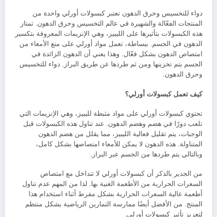
دواء للتخسيس وحرق الدهون تعتبر كبسولات أورلي واحدة من
المنتجات الفعّالة والشهيرة في عالم التخسيس وحرق الدهون. تمتاز
هذه الكبسولات بتأثيرها على الليبيز، وهي الإنزيمات المعروفة بتكسير
الدهون في الجسم. ببساطة، تعمل مواد أورلي على منع الأمعاء من
امتصاص الدهون بشكل فعّال. وهذا يعني أن الدهون الزائدة في
الجسم يتم تخزينها ومن ثم طردها عن طريق البراز. دواء للتخسيس
وحرق الدهون.
كيف تعمل كبسولات أورلي؟
تحتوي كبسولات أورلي على مواد مثبطة لليبيز، وهي الإنزيمات التي
تلعب دورًا في هضم وهضم الدهون. عند تناول هذه الكبسولات قبل
الوجبات، يتم تقليل فعالية الليبيز، مما يقلل من هضم الدهون
المتناولة. هذه الدهون لا يمكن للأمعاء امتصاصها بشكل كامل،
وبالتالي يتم طردها من الجسم عبر البراز.
من الجدير بالذكر أن كبسولات أورلي لا تتداخل مع امتصاص
السعرات الحرارية من الأطعمة الغنية بها. لذا من المهم عدم تناول
أطعمة عالية السعرات الحرارية بشكل مفرط أثناء استخدام هذا
المنتج. من الأفضل أيضًا ممارسة التمارين الرياضية بشكل منتظم
لتعزيز تأثير كبسولات أورلي.