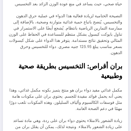
حياة صحي، حيث يساعد في منع عودة الوزن الزائد بعد التخسيس.
النصيحة الختامية لزيادة فعالية هذا الدواء في عملية حرق الدهون
والتخسيس، يُنصح باتباع حمية غذائية متوازنة وصحية، بالإضافة إلى
ممارسة التمارين الرياضية بانتظام. يُشجع أيضًا على الاستمرار في
تناول بايوكت كبسول بشكل منتظم للمساعدة في الحفاظ على الوزن
المثالي وتحقيق نتائج مستدامة. يتوفر هذا الدواء على شكل كبسولات
بسعر مناسب يبلغ 125.95 جنيه مصري. دواء للتخسيس وحرق
الدهون.
بران أقراص: التخسيس بطريقة صحية
وطبيعية
مكمل غذائي مفيد دواء بران هو منتج يتميز بكونه مكمل غذائي، وهذا
يعني أنه يحمل فوائد مفيدة للجسم. يحتوي بران على مكونات هامة
مثل فوسفات الكالسيوم وألياف السليلوز، وهذه المكونات تلعب دورًا
مهمًا في دعم الصحة العامة.
زيادة الشعور بالامتلاء يحتوي دواء بران على ردة، وهي مادة تساعد
على زيادة الشعور بالامتلاء. ونتيجة لذلك، يمكن أن يقلل بران من