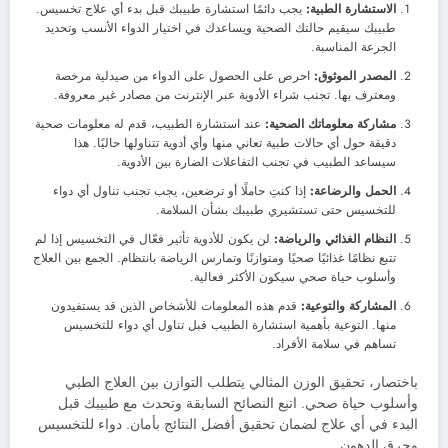
الاستشارة الطبية:
يجب دائمًا استشارة طبيبك قبل بدء أي علاج تخسيس.
طبيبك سيقيم حالتك الصحية ويساعدك في اختيار الدواء الأنسب وتحديد
الجرعة المناسبة.
المصدر الموثوق:
احرص على الحصول على الدواء من صيدلية مرخصة
ومعترف بها. تجنب شراء الأدوية عبر الإنترنت من مصادر غير معروفة.
مشاركة معلوماتك الصحية:
عند استشارة الطبيب، قدم له معلومات صحية
دقيقة حول أي حالات طبية تعاني منها وأي أدوية تتناولها حاليًا. هذا
سيساعد الطبيب في تجنب التفاعلات الضارة بين الأدوية.
الحمل والرضاعة:
إذا كنتِ حاملًا أو ترضعين، يجب تجنب تناول أي دواء
للتخسيس حتى تستشيري طبيبك بشأن السلامة.
النظام الغذائي والرياضة:
لن يكون للأدوية تأثير فعّال في التخسيس إذا لم
تتبع نظامًا غذائيًا صحيًا ومتوازنًا وتمارس الرياضة بانتظام. الجمع بين العلاج
وأسلوب حياة صحي سيكون الأكثر فعالية.
المشاركة والتوعية:
قدم هذه المعلومات للأشخاص الذين قد يستفيدون
منها. التوعية بأهمية استشارة الطبيب قبل تناول أي دواء للتخسيس
تساهم في سلامة الأفراد.
باختصار، تحقيق الوزن المثالي يتطلب التوازن بين العلاج الطبي
وأسلوب حياة صحي. اتبع النصائح السابقة وتحدث مع طبيبك قبل
البدء في أي علاج لضمان تحقيق أفضل النتائج بأمان. دواء للتخسيس
وحرق الدهون.