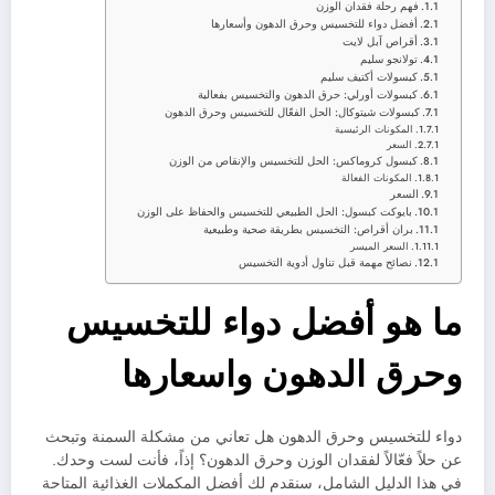
فهم رحلة فقدان الوزن
أفضل دواء للتخسيس وحرق الدهون وأسعارها
أقراص آبل لايت
تولانجو سليم
كبسولات أكتيف سليم
كبسولات أورلي: حرق الدهون والتخسيس بفعالية
كبسولات شيتوكال: الحل الفعّال للتخسيس وحرق الدهون
المكونات الرئيسية
السعر
كبسول كروماكس: الحل للتخسيس والإنقاص من الوزن
المكونات الفعالة
السعر
بايوكت كبسول: الحل الطبيعي للتخسيس والحفاظ على الوزن
بران أقراص: التخسيس بطريقة صحية وطبيعية
السعر الميسر
نصائح مهمة قبل تناول أدوية التخسيس
ما هو أفضل دواء للتخسيس
وحرق الدهون واسعارها
دواء للتخسيس وحرق الدهون هل تعاني من مشكلة السمنة وتبحث
عن حلاً فعّالاً لفقدان الوزن وحرق الدهون؟ إذاً، فأنت لست وحدك.
في هذا الدليل الشامل، سنقدم لك أفضل المكملات الغذائية المتاحة