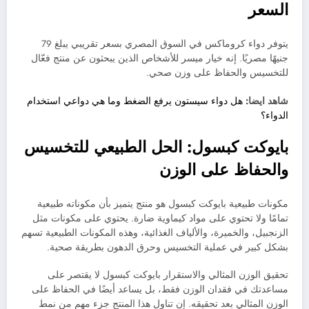
السعر
يتوفر دواء كروماكس في السوق المصري بسعر تقريبي يبلغ 79
جنيهًا مصريًا. إنه خيار ميسر للأشخاص الذين يبحثون عن منتج فعّال
للتخسيس والحفاظ على وزن صحي.
شاهد ايضا:
هل دواء سيستون يرفع الضغط وما هي دواعي استخدام
الدواء؟
بايوكت كبسول: الحل الطبيعي للتخسيس
والحفاظ على الوزن
مكونات طبيعية بايوكت كبسول هو منتج يتميز بأن مكوناته طبيعية
تمامًا ولا تحتوي على مواد كيماوية ضارة. يحتوي على مكونات مثل
الزنجبيل، والخميرة، والألياف الغذائية، وهذه المكونات الطبيعية تسهم
بشكل كبير في عملية التخسيس وحرق الدهون بطريقة صحية.
تحقيق الوزن المثالي والاستقرار بايوكت كبسول لا يقتصر على
مساعدتك في فقدان الوزن فقط، بل يساعد أيضًا في الحفاظ على
الوزن المثالي بعد تحقيقه. إن تناول هذا المنتج جزء مهم من نمط