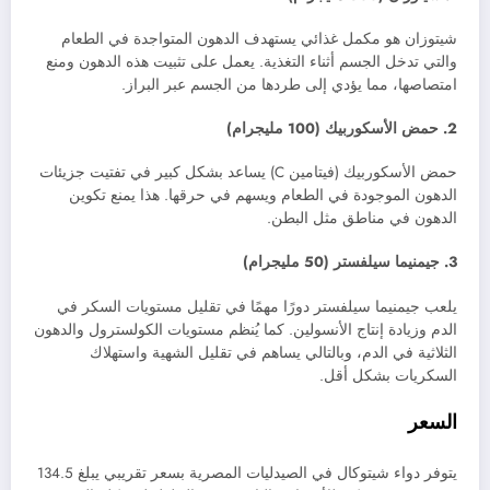
شيتوزان هو مكمل غذائي يستهدف الدهون المتواجدة في الطعام
والتي تدخل الجسم أثناء التغذية. يعمل على تثبيت هذه الدهون ومنع
امتصاصها، مما يؤدي إلى طردها من الجسم عبر البراز.
2. حمض الأسكوربيك (100 مليجرام)
حمض الأسكوربيك (فيتامين C) يساعد بشكل كبير في تفتيت جزيئات
الدهون الموجودة في الطعام ويسهم في حرقها. هذا يمنع تكوين
الدهون في مناطق مثل البطن.
3. جيمنيما سيلفستر (50 مليجرام)
يلعب جيمنيما سيلفستر دورًا مهمًا في تقليل مستويات السكر في
الدم وزيادة إنتاج الأنسولين. كما يُنظم مستويات الكولسترول والدهون
الثلاثية في الدم، وبالتالي يساهم في تقليل الشهية واستهلاك
السكريات بشكل أقل.
السعر
يتوفر دواء شيتوكال في الصيدليات المصرية بسعر تقريبي يبلغ 134.5