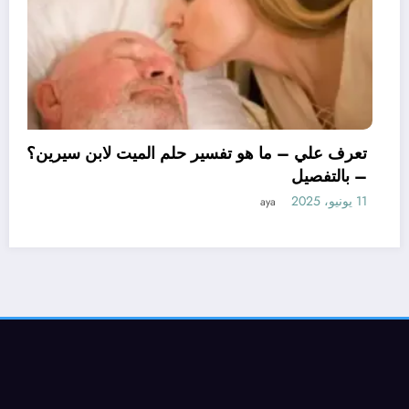
تعرف 
– بال
11 يونيو، 2025
 علي – ما هو تأويل ابن سيرين لتفسير حلم
اور للمتزوجة؟ – بالتفصيل
aya