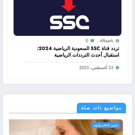
0
Afkaark
تردد قناة SSC السعودية الرياضية 2024:
استقبال أحدث الترددات الرياضية
23 أغسطس، 2023
مواضيع ذات صلة
 الاحلام والرؤى
تفسير ال