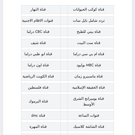
قناة كوكب الحيوانات
قناة النهار
تردد شامل نايل سات
قنوات الافلام الاجنبية
قناة بيتي للطبخ
قناة CBC دراما
قناة ست البيت
قناة شيف
قناة ام بي سي دراما
قناة ابو ظبي دراما
قناة MBC بوليود
قناة اون دراما
قناة ماسبيرو زمان
قناة الكويت الرياضية
قناة الحقيقة الإسلامية
قناة فلسطين
قناة بوميرانج الشرق
قناة اليرموك
الأوسط
قنوات الساعة
قناة dmc
قناة الشاشة كلاسيك
قناة المهرة