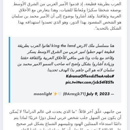
العرب بطريقة فظيعة، إذ قدموا الأمير العربي من الشرق الأوسط
بوصفه شخصًا سكيرًا ومُعانقًا للفتيات، وهذا يتعارض مع الأخلاق
العربية وثقافتنا. ولقد أشاروا بوضوح إلى أن الأمير محمد بن سلمان
هو الشخص المقصود بهذا الدور، وهو الذي تعمدوا استهدافه بهذا
الشكل بالتحديد”.
هنا مسلسل ملك الارض king the land اهانوا العرب بطريقة
فظيعة انهم حطوا امير عربي من الشرق الاوسط يسكر
وقاعد مع بنات وذا شي منافي للأخلاق العربية والثقافة حقتنا
وزيادة أشاروا بشكل واضح انه صاحب السمو الامير محمد بن
سلمان لانه هو الي جاهم بذا الهدف تحديدا
#KdramaOffendsTheArabs
pic.twitter.com/jcb54f8STn
(@Armyjk71)
July 9, 2023
— moonlight
من جانبهم، علّق آخر قائلاً: “ما الذي يحدث في عالم الدراما؟ لا يُمكن
أن يكون من السهل جلب شخص عربي ليمثل دورًا عربيًا! لماذا يتم
دائمًا استدعاء الممثلين الهنود وتلبيسهم الشماغ بشكل غير صحيح
على الإطلاق؟ نحن جميعًا نعلم أن كل دولة لديها شماغها الخاص