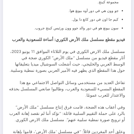
مجموعة كينج.
جو وون هي في دور أوه بيونغ هوا.
كيم جا اون في دور كانغ دا يول.
سون بيونغ هو في دور والد جوو وون ورئيس كينج جروب.
فيديو مقطع مسلسل ملك الأرض الكوري: أساءة للسعودية والعرب
مسلسل ملك الارض الكوري في يوم الثلاثاء الموافق 11 يونيو 2023،
أثار مقطع فيديو من مسلسل “ملك الأرض” الكوري ضجة في
الوسط العربي والخليجي، حيث أشعلت السوشيال ميديا بتعليقاتها
حول هذا المقطع الذي يظهر فيه الأمير العربي بصورة نمطية وسلبية.
تفاعل العديد من مستخدمي وسائل التواصل الاجتماعي مع هذا
المقطع المسيء للسعودية والعرب، وطالبوا صانعي المسلسل بحذفه
والاعتذار للعرب عمومًا.
وفي أعقاب هذه الضجة، قامت فرق إنتاج مسلسل “ملك الأرض”
بالرد على حملة التقييم السلبية قائلة: “نؤكد أننا لم نقصد إهانة العرب
أو ترويج صورة نمطية سلبية عنهم”. مسلسل ملك الارض الكوري.
وعلق أحد المغردين قائلاً: “في مسلسل ‘ملك الأرض’، قاموا بإهانة