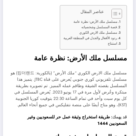
عناصر المقال
مسلسل ملك الأرض: نظرة عامة
قصة المسلسل وشخصياته
مسلسل ملك الارض الكوري
ردود الأفعال والجدل في المنطقة العربية
استنتاج
مسلسل ملك الأرض: نظرة عامة
مسلسل ملك الارض الكوري “ملك الأرض” (بالكورية: 킹더랜드) هو
مسلسل تلفزيوني كوري جنوبي يُعرض على قناة JTBC. يتميز هذا
المسلسل بقصته الشيقة وطاقم عمله المميز. تم تصويره بطريقة
مبتكرة وعُرض لأول مرة في 17 يونيو 2023. يُعرض المسلسل في
كل يوم سبت وأحد في تمام الساعة 22:30 بتوقيت كوريا الجنوبية
(KST)، وهو متاح أيضًا على منصة نتفليكس في جميع أنحاء العالم.
قد يهمك:
طريقة استخراج وثيقة عمل حر للسعوديين وغير
السعوديين 1444