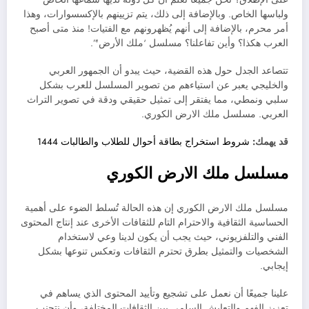
ولباسها الخاص. وبالإضافة إلى ذلك، يتم تزيينهم بالإكسسوارات، وهذا
أمر محرم، بالإضافة إلى أنهم يُظهرونهم مع الفتيات! منذ متى أصبح
العرب هكذا؟ وأين تفاعلنا؟ مسلسل ‘ملك الأرض'”.
تتصاعد الجدل حول هذه القضية، حيث يبدو أن الجمهور العربي
والخليجي يعبر عن استياءهم من تصوير المسلسل للعرب بشكل
سلبي ونمطي، مما يفتقر إلى تمثيل حقيقي ودقة في تصوير التراث
العربي. مسلسل ملك الارض الكوري.
قد يهمك:
شروط استخراج بطاقة أحوال للطلاب والطالبات 1444
مسلسل ملك الارض الكوري
مسلسل ملك الارض الكوري إن هذه الحالة تُسلط الضوء على أهمية
الحساسية الثقافية والاحترام التام للثقافات الأخرى عند إنتاج المحتوى
الفني والتلفزيوني، حيث يجب أن يكون لدينا وعي لاستخدام
الشخصيات والتمثيل بطرق تحترم الثقافات وتعكس تنوعها بشكل
إيجابي.
علينا جميعًا أن نعمل على تشجيع وتأييد المحتوى الذي يساهم في
تعزيز الفهم والتعايش السلمي بين الثقافات المختلفة، وأن نتجنب