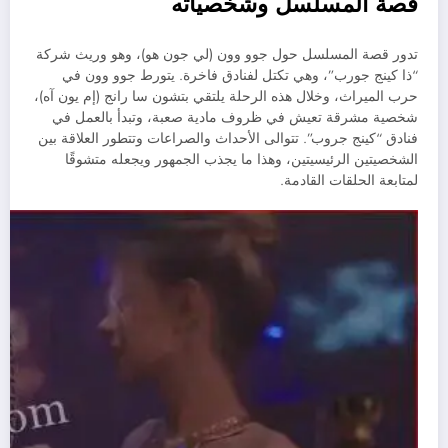
قصة المسلسل وشخصياته
تدور قصة المسلسل حول جوو وون (لي جون هو)، وهو وريث شركة
“ذا كينج جورب”، وهي تكتل لفنادق فاخرة. يتورط جوو وون في
حرب الميراث، وخلال هذه الرحلة يلتقي بتشون سا رانج (إم يون آه)،
شخصية مشرقة تعيش في ظروف مادية صعبة، وتبدأ بالعمل في
فنادق “كينج جروب”. تتوالى الأحداث والصراعات وتتطور العلاقة بين
الشخصيتين الرئيسيتين، وهذا ما يجذب الجمهور ويجعله متشوقًا
لمتابعة الحلقات القادمة.