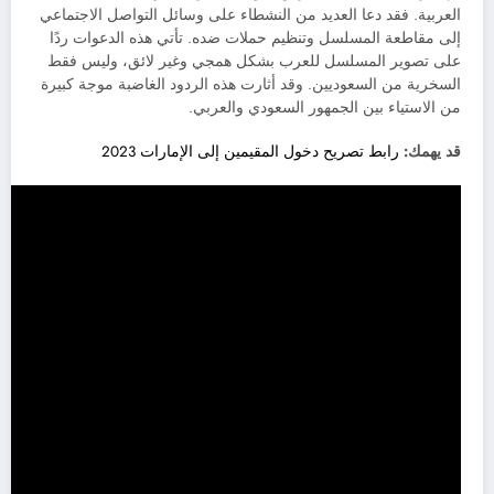
العربية. فقد دعا العديد من النشطاء على وسائل التواصل الاجتماعي
إلى مقاطعة المسلسل وتنظيم حملات ضده. تأتي هذه الدعوات ردًا
على تصوير المسلسل للعرب بشكل همجي وغير لائق، وليس فقط
السخرية من السعوديين. وقد أثارت هذه الردود الغاضبة موجة كبيرة
من الاستياء بين الجمهور السعودي والعربي.
قد يهمك:
رابط تصريح دخول المقيمين إلى الإمارات 2023