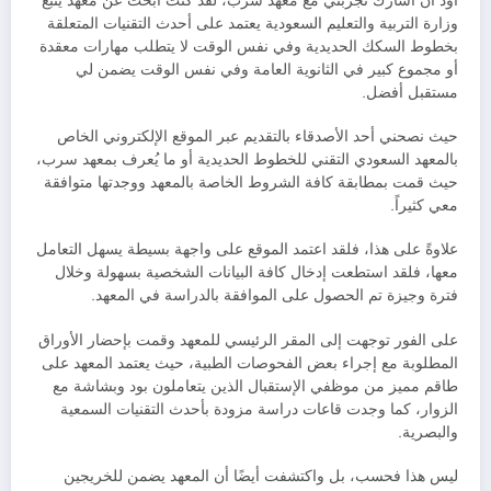
أود أن أشارك تجربتي مع معهد سرب، لقد كنت أبحث عن معهد يتبع
وزارة التربية والتعليم السعودية يعتمد على أحدث التقنيات المتعلقة
بخطوط السكك الحديدية
وفي نفس الوقت
لا يتطلب مهارات معقدة
أو مجموع كبير في الثانوية العامة
وفي نفس الوقت
يضمن لي
مستقبل أفضل.
حيث نصحني أحد الأصدقاء بالتقديم عبر الموقع الإلكتروني الخاص
بالمعهد السعودي التقني للخطوط الحديدية أو ما يُعرف بمعهد سرب،
حيث قمت بمطابقة كافة الشروط الخاصة بالمعهد ووجدتها متوافقة
معي كثيراً.
علاوةً على هذا، فلقد اعتمد الموقع على واجهة بسيطة يسهل التعامل
معها، فلقد استطعت إدخال كافة البيانات الشخصية بسهولة وخلال
فترة وجيزة تم الحصول على الموافقة بالدراسة في المعهد.
على الفور توجهت إلى المقر الرئيسي للمعهد وقمت بإحضار الأوراق
المطلوبة مع إجراء بعض الفحوصات الطبية، حيث يعتمد المعهد على
طاقم مميز من موظفي الإستقبال الذين يتعاملون بود وبشاشة مع
الزوار، كما وجدت قاعات دراسة مزودة بأحدث التقنيات السمعية
والبصرية.
ليس هذا فحسب، بل واكتشفت أيضًا أن المعهد يضمن للخريجين