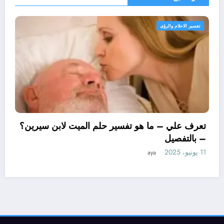
 الاحلام والرؤى
تفسير ال
تعرف 
– بال
11 يونيو، 2025
 علي – ما هو تأويل ابن سيرين لتفسير حلم
اور للمتزوجة؟ – بالتفصيل
aya