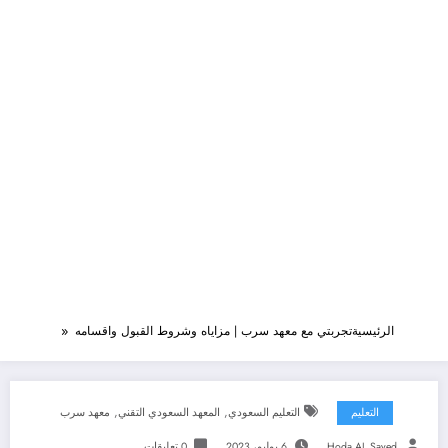
الرئيسية
تجربتي مع معهد سرب | مزاياه وشروط القبول واقسامه
,
,
التعليم
التعليم السعودي
المعهد السعودي التقني
معهد سرب
Hoda AL Sayed
6 يوليو، 2023
0 تعليقات