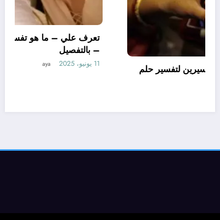
تعرف علي – ما هو تأويل ابن سي
لغصه بالحلق لابن
الاساور للمتزوجة؟ – بالتفصيل
10 يونيو، 2025
aya