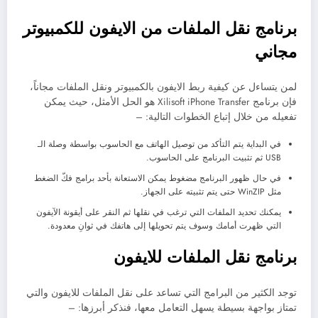
برنامج نقل الملفات من الايفون للكمبيوتر
مجاني
لمن يتساءل عن كيفية ربط الايفون بالكمبيوتر ونقل الملفات مجاناً،
فإن برنامج Xilisoft iPhone Transfer هو الحل الأمثل، حيث يمكن
تفعيله من خلال إتباع الخطوات التالية: –
في البداية يتم التأكد من توصيل الهاتف مع الحاسوب بواسطة وصلة الـ
USB ثم تثبيت البرنامج على الحاسوب.
في حال ظهور البرنامج مضغوط يمكن الاستعانة بأحد برامج فكّ الضغط
مثل WinZIP حتى يتم تثبيته على الجهاز.
يمكنك تحديد الملفات التي ترغب في نقلها ثم النقر على أيقونة الآيفون
التي ظهرت أمامك وسوف يتم تحويلها إلى هاتفك في ثوانِ معدودة.
برنامج نقل الملفات للايفون
توجد الكثير من البرامج التي تساعد على نقل الملفات للايفون والتي
تمتاز بواجهة بسيطة يسهل التعامل معها، فنذكر أبرزها: –