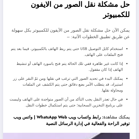
حل مشكلة نقل الصور من الايفون
للكمبيوتر
يمكن الآن حل مشكلة نقل الصور من الآيفون للكمبيوتر بكل سهولة
عن طريق تطبيق الخطوات الآتية: –
استخدام كابل التوصيل USB حتى يتم ربط الهاتف بالكمبيوتر، فيما بعد يتم
فتح الملفات على الهاتف.
إذا كانت غير ظاهرة ففي تلك الحالة يتم فتح باسورد الهاتف أو تنشيط
الهاتف إذا كان مقفول.
يمكنك البدء في تحديد الصور التي ترغب في نقلها ومن ثمّ النقر على زر
استيراد، قد يتطلب الأمر بضع دقائق حتى يتم الكشف عن الملفات
ومحاولة نقلها.
في حال تعذر النقل يجب التأكد من أن الصور متواجدة على الهاتف وليست
على برنامج التخزين السحابية؛ حتى يتم استكمال خطوات النقل.
يمكنك مشاهدة:
رابط واتساب ويب WhatsApp Web | واتس ويب
توفير الراحة والفعالية في إدارة الرسائل النصية