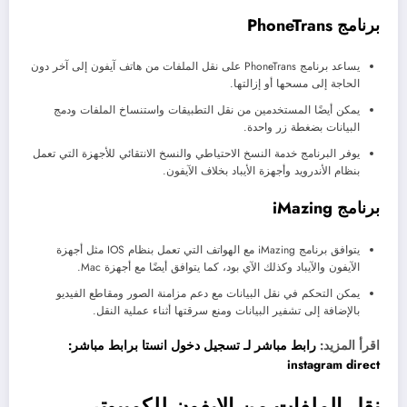
برنامج PhoneTrans
يساعد برنامج PhoneTrans على نقل الملفات من هاتف آيفون إلى آخر دون
الحاجة إلى مسحها أو إزالتها.
يمكن أيضًا المستخدمين من نقل التطبيقات واستنساخ الملفات ودمج
البيانات بضغطة زر واحدة.
يوفر البرنامج خدمة النسخ الاحتياطي والنسخ الانتقائي للأجهزة التي تعمل
بنظام الأندرويد وأجهزة الأيباد بخلاف الآيفون.
برنامج iMazing
يتوافق برنامج iMazing مع الهواتف التي تعمل بنظام IOS مثل أجهزة
الآيفون والآيباد وكذلك الآي بود، كما يتوافق أيضًا مع أجهزة Mac.
يمكن التحكم في نقل البيانات مع دعم مزامنة الصور ومقاطع الفيديو
بالإضافة إلى تشفير البيانات ومنع سرقتها أثناء عملية النقل.
اقرأ المزيد:
رابط مباشر لـ تسجيل دخول انستا برابط مباشر:
instagram direct
نقل الملفات من الايفون للكمبيوتر