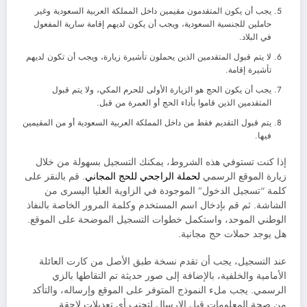
يجب أن يكون المتقدمون مقيمين داخل المملكة العربية السعودية وغير
حاملين للجنسية السعودية، ويجب أن يكون لديهم إقامة سارية المفعول
في البلاد.
لا يتم قبول المتقدمين الذين يحملون تأشيرة زيارة، ويجب أن تكون لديهم
تأشيرة إقامة.
يجب أن يكون الحج هو الزيارة الأولى للحرم المكي، ولا يتم قبول
المتقدمين الذين قاموا بأداء الحج أو العمرة من قبل.
يتم قبول التقديم فقط من داخل المملكة العربية السعودية أو من المقيمين
فيها.
إذا كنت تستوفي هذه الشروط، يمكنك التسجيل بسهولة من خلال
زيارة الموقع الرسمي
لحملة الراجحي للحج المجاني
. قم بالنقر على
كلمة “تسجيل الدخول” الموجودة في الزاوية العليا اليسرى من
الشاشة. ثم قم بإدخال اسم المستخدم وكلمة المرور الخاصة بالنفاذ
الوطني الموحد، واستكمل خطوات التسجيل الموضحة على الموقع.
هل يوجد حملات حج مجانية.
عند التسجيل، يجب أن تقدم نسخة طبق الأصل من كارت العائلة
الأمامية والخلفية، بالإضافة إلى صور حديثة تم التقاطها بالزي
الرسمي. يجب ملء النموذج المتوفر على الموقع وإرساله، والتأكد
من صحة المعلومات قبل الإرسال لتجنب أي تعديلات لاحقة.