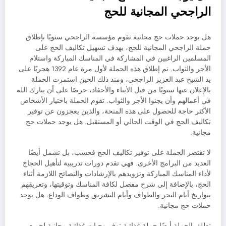
الراجحي المجانية للحج
هل يوجد حملات حج مجانية تقوم مؤسسة الراجحي سنويًا بإطلاق
حملة الراجحي المجانية للحج، بهدف تسهيل تكاليف الحج على
المسلمين الراغبين في المشاركة في المناسك المباركة واستلام
الأجر والثواب. تم إطلاق هذه الحملة لأول مرة عام 1392 هجريًا على
يد الشيخ عبد العزيز الراجحي، ومنذ ذلك الحين استمرت الحملة
بالإعلان عنها سنويًا من قبل الأبناء والأحفاد، حرصًا على أن يبارك الله
في أعمالهم وأن يجنوا الأجر والثواب. تقوم الحملة باختيار الأشخاص
الأكثر حاجة للحصول على هذه المنحة، والذين يعجزون عن توفير
تكاليف الحج في الوقت الحالي أو المستقبل. هل يوجد حملات حج
مجانية.
لا تقتصر الحملة على توفير تكاليف الحج فحسب، بل تشمل أيضًا
العديد من البرامج الأخرى. فهي تقدم دورات تدريبية لتأهيل الحجاج
لأداء المناسك المباركة وتزويدهم بالإرشادات والنصائح اللازمة أثناء
الحج، بالإضافة إلى شرح مفصل لكافة المناسك وتوقيتها، وتعريفهم
بتواريخ أيام النحر والطواف وأيام التشريق وطواف الوداع. هل يوجد
حملات حج مجانية.
تطلق الحملة أيضًا حملة غذائية توفر وجبات غذائية مجانية لجميع