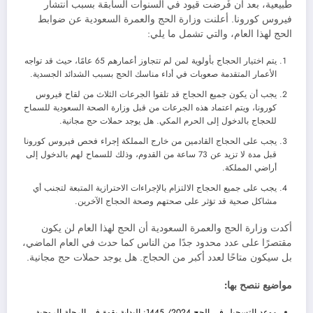
طبيعية، بعد أن فُرضت قيود في السنوات السابقة بسبب انتشار
فيروس كورونا. أعلنت وزارة الحج والعمرة السعودية عن ضوابط
الحج لهذا العام، والتي تشمل ما يلي:
يتم اختيار الحجاج بأولوية لمن لم تتجاوز أعمارهم 65 عامًا، حيث قد تواجه
الأعمار المتقدمة صعوبات في أداء مناسك الحج بسبب الشدائد الجسدية.
يجب أن يكون جميع الحجاج قد تلقوا الجرعات الثلاث من لقاح فيروس
كورونا، ويتم اعتماد هذه الجرعات من قبل وزارة الصحة السعودية للسماح
للحجاج بالدخول إلى الحرم المكي. هل يوجد حملات حج مجانية.
يجب على الحجاج القادمين من خارج المملكة إجراء فحص فيروس كورونا
قبل مدة لا تزيد عن 73 ساعة من القدوم، وذلك للسماح لهم بالدخول إلى
أراضي المملكة.
يجب على جميع الحجاج الالتزام بالإجراءات الاحترازية المتبعة لتجنب أي
مشاكل صحية قد تؤثر على صحتهم وصحة الحجاج الآخرين.
أكدت وزارة الحج والعمرة السعودية أن الحج لهذا العام لن يكون
مقتصرًا على عدد محدود جدًا من الناس كما حدث في العام الماضي،
بل سيكون متاحًا لعدد أكبر من الحجاج. هل يوجد حملات حج مجانية.
مواضيع ننصح بها:
موعد التسجيل في الحج 2024/ 1445: البداية بقوة في الرحلة الروحية