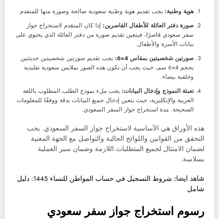
هوية وطنية:
يجب تقديم هوية وطنية سعودية صالحة وصورة منها للمتقدم.
صورة دفتر العائلة للأطفال القاصرين:
إذا كان المتقدم لاستخراج جواز
سفر سعودي قاصرًا، فيتعين تقديم صورة من دفتر العائلة الذي يحتوي على
بيانات الأسرة والأطفال.
صورتين شخصيتين بمقاس 4×6:
يجب تقديم صورتين شخصيتين حديثتين
بحجم 4×6 سم، حيث يجب أن تكون هذه الصور بملابس سعودية تقليدية
وخلفية بيضاء.
تعبئة النموذج وإدخال البيانات:
يجب ملء نموذج الطلب المطلوب باللغة
العربية والإنكليزية، حيث يتعين إدخال جميع البيانات بدقة ووفقًا للمعلومات
الصحيحة. مدة استخراج جواز السفر السعودي.
هذه الأوراق هي الأساسية لاستخراج جواز السفر السعودي. يجب
التحقق من القوانين واللوائح الحالية والتواصل مع الجهة المعنية
لضمان الامتثال لجميع المتطلبات اللازمة وضمان سير العملية
بسلاسة.
شاهد ايضا:
شروط التسجيل في حساب المواطن للنساء 1445: دليل
شامل
رسوم استخراج جواز سفر سعودي