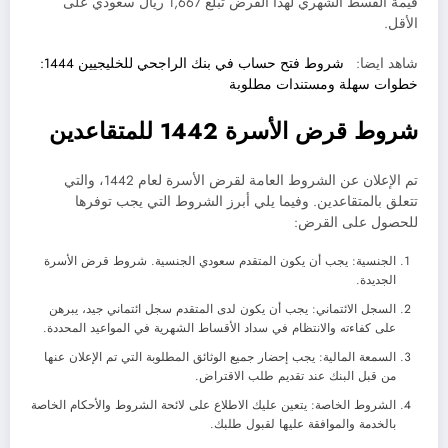
قيمة القسط الشهري لهذا القرض تبلغ 1,667 ريال سعودي على
الأقل.
شاهد ايضا:
شروط فتح حساب في بنك الراجحي للخليجيين 1444:
خطوات سهلة ومستندات مطلوبة
شروط قرض الأسرة 1442 للمتقاعدين
تم الإعلان عن الشروط العامة لقرض الأسرة لعام 1442، والتي
تتعلق بالمتقاعدين. وفيما يلي أبرز الشروط التي يجب توفرها
للحصول على القرض:
الجنسية: يجب أن يكون المتقدم سعودي الجنسية. شروط قرض الأسرة
الجديدة.
السجل الائتماني: يجب أن يكون لدى المتقدم سجل ائتماني جيد، يبرهن
على كفاءته والانتظام في سداد الأقساط الشهرية في المواعيد المحددة.
السمعة المالية: يجب إحضار جميع الوثائق المطلوبة التي تم الإعلان عنها
من قبل البنك عند تقديم طلب الاقتراض.
الشروط الخاصة: يتعين عليك الاطلاع على لائحة الشروط والأحكام الخاصة
بالخدمة والموافقة عليها لقبول طلبك.