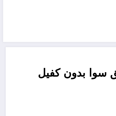
20 وتقسيط بطايق سوا بدون كفيل