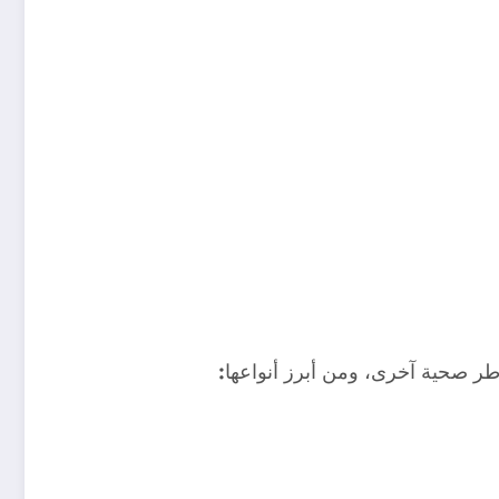
طر صحية آخرى، ومن أبرز أنواعها
: