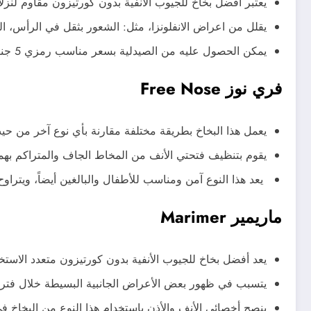
يعتبر
أفضل بخاخ للجيوب الأنفية بدون كورتيزون
مقاوم لنزلا
يقلل من اعراض الانفلونزا، مثل: الشعور بثقل في الرأس، ال
يمكن الحصول عليه من الصيدلية بسعر مناسب رمزي 5 جنية لعبوة حجمها 20 مللي.
فري نوز Free Nose
يعمل هذا البخاخ بطريقة مختلفة مقارنة بأي نوع آخر من حيث 
يقوم بتنظيف فتحتي الأنف من المخاط الجاف والمتراكم بهما
يعد هذا النوع آمن ومناسب للأطفال والبالغين أيضاً، ويتراوح سعره ما بين 75 إلى 90 ج
ماريمير Marimer
يعد
أفضل بخاخ للجيوب الأنفية بدون كورتيزون
متعدد الاستخد
يتسبب في ظهور بعض الأعراض الجانبية البسيطة خلال فترة 
ينصح أخصائي الأنف والأذن باستخدام هذا النوع من البخاخ 