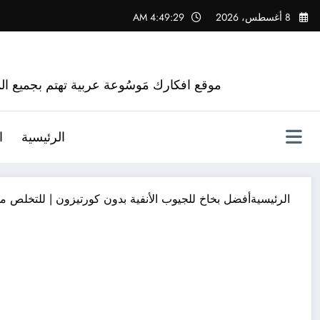
لتجاوز
8 أغسطس، 2026
4:49:30 AM
لى
لمحتوى
موقع افكارك مَوسُوعة عربية تهتم بجميع الم
الرئيسية
ا
الرئيسية
أفضل بخاخ للجيوب الأنفية بدون كورتيزون | للتخلص م