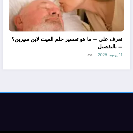
تعر
– ب
11 يونيو، 2025
رف علي – ما هو تأويل ابن سيرين لتفسير حلم
اساور للمتزوجة؟ – بالتفصيل
2025
aya