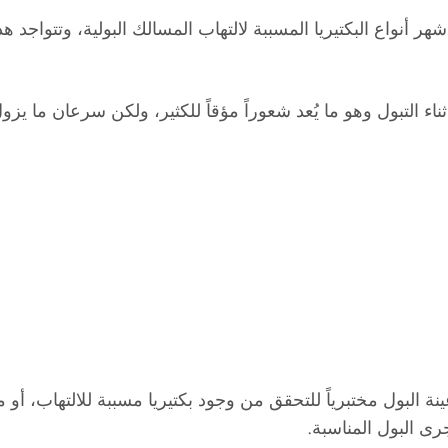
ثومة الإشريكية القولونية Escherichia Coli هي أشهر أنواع البكتيريا المسببة لالتهاب الم
 التبول وهو ما يُعد شعوراً مؤقاً للكثير، ولكن سرعان ما يزول
البول مختبرياً للتحقق من وجود بكتيريا مسببة للالتهاب، أو من
ى البول المناسبة.