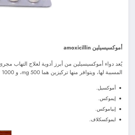
أموكسيسيلين amoxicillin
يُعد دواء أموكسيسيلين من أبرز أدوية لعلاج التهاب مجرى
المسببة لها، ويتوافر منها تركيزين هما 500 mg، و 1000 mg، ومن أشهر الأسماء التجارية التي تحتوي على هذه المادة:
أموكسيل.
إيموكس.
إبياموكس.
ايموكسكلاف.