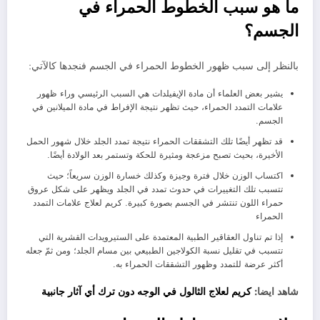
ما هو سبب الخطوط الحمراء في
الجسم؟
بالنظر إلى سبب ظهور الخطوط الحمراء في الجسم فنجدها كالآتي:
يشير بعض العلماء أن مادة الإيفيلدات هي السبب الرئيسي وراء ظهور
علامات التمدد الحمراء، حيث تظهر نتيجة الإفراط في مادة الميلانين في
الجسم.
قد تظهر أيضًا تلك التشققات الحمراء نتيجة تمدد الجلد خلال شهور الحمل
الأخيرة، بحيث تصبح مزعجة ومثيرة للحكة وتستمر بعد الولادة أيضًا.
اكتساب الوزن خلال فترة وجيزة وكذلك خسارة الوزن سريعاً؛ حيث
تتسبب تلك التغييرات في حدوث تمدد في الجلد ويظهر على شكل عروق
حمراء اللون تنتشر في الجسم بصورة كبيرة. كريم لعلاج علامات التمدد
الحمراء
إذا تم تناول العقاقير الطبية المعتمدة على الستيرويدات القشرية التي
تتسبب في تقليل نسبة الكولاجين الطبيعي بين مسام الجلد؛ ومن ثمّ جعله
أكثر عرضة للتمدد وظهور التشققات الحمراء به.
شاهد ايضا:
كريم لعلاج الثالول في الوجه دون ترك أي آثار جانبية