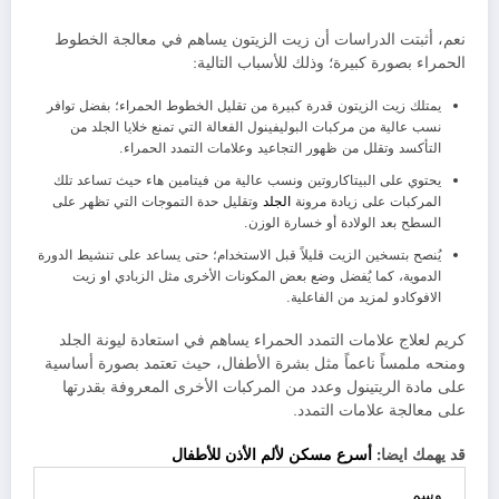
نعم، أثبتت الدراسات أن زيت الزيتون يساهم في معالجة الخطوط
الحمراء بصورة كبيرة؛ وذلك للأسباب التالية:
يمتلك زيت الزيتون قدرة كبيرة من تقليل الخطوط الحمراء؛ بفضل توافر
نسب عالية من مركبات البوليفينول الفعالة التي تمنع خلايا الجلد من
التأكسد وتقلل من ظهور التجاعيد وعلامات التمدد الحمراء.
يحتوي على البيتاكاروتين ونسب عالية من فيتامين هاء حيث تساعد تلك
المركبات على زيادة مرونة
الجلد
وتقليل حدة التموجات التي تظهر على
السطح بعد الولادة أو خسارة الوزن.
يُنصح بتسخين الزيت قليلاً قبل الاستخدام؛ حتى يساعد على تنشيط الدورة
الدموية، كما يُفضل وضع بعض المكونات الأخرى مثل الزبادي او زيت
الافوكادو لمزيد من الفاعلية.
كريم لعلاج علامات التمدد الحمراء يساهم في استعادة ليونة الجلد
ومنحه ملمساً ناعماً مثل بشرة الأطفال، حيث تعتمد بصورة أساسية
على مادة الريتينول وعدد من المركبات الأخرى المعروفة بقدرتها
على معالجة علامات التمدد.
قد يهمك ايضا:
أسرع مسكن لألم الأذن للأطفال
وسم