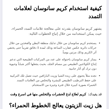
كيفية استخدام كريم سانوسان لعلامات
التمدد
يشتهر كريم سانوسان بقدرته على معالجة علامات التمدد الحمراء،
حيث يمكن استخدامه من خلال إتباع الخطوات التالية:
يستخدم كريم سانوسان من خلال تدليك منطقة البطن والفخذين من خلال
حركات دائرية عكس عقارب الساعة وذلك لمدة 5 دقائق تقريباً حتى يختفي
أثر الكريم وذلك مرتين يومياً.
يمتاز كريم سانوسان باحتوائه على عدد من المركبات الطبيعية التي تدعم
إنتاج الكولاجين الطبيعي بين مسام الجلد، بحيث يجعلها أكثر شباباً وحيوية
دون ترك أي آثار جانبية.
نجده مثلاً يحتوي على زبدة الشيا وزيت البارافين حيث تعمل تلك التركيبة
على حفظ الترطيب الطبيعي للبشرة والتخلص من العلامات التمدد
الحمراء بصورة كبيرة خلال فترة وجيزة من الاستخدام.
قد يفيدك:
كريم لعلاج لدغ الحشرات والتخلص منها في اسرع وقت
هل زيت الزيتون يعالج الخطوط الحمراء؟