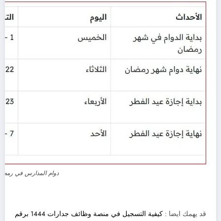
دوام المدارس في رمضان 23
قد يهمك ايضا :
كيفية التسجيل في منصة وظائف جدارات 1444 برقم