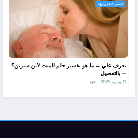
تفسير الاحلام والرؤى
تفس
تعر
– ب
11 يونيو، 2025
رف علي – ما هو تأويل ابن سيرين لتفسير حلم
اساور للمتزوجة؟ – بالتفصيل
2025
aya