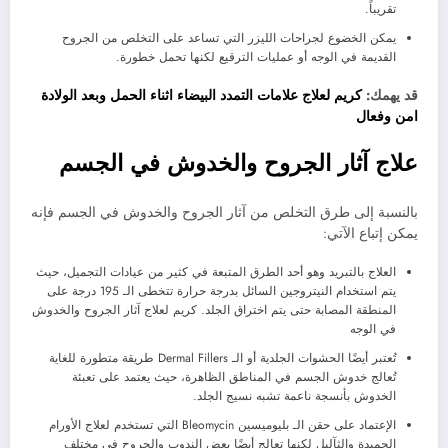
تقريباً.
يمكن الخضوع لجراحات الليزر التي تساعد على التخلص من الجروح
القديمة في الوجه أو عمليات الترقيع لكنها تحمل خطورة.
قد يهمك:
كريم لعلاج علامات التمدد البيضاء اثناء الحمل وبعد الولادة
امن وفعال
علاج آثار الجروح والخدوش في الجسم
بالنسبة إلى طرق التخلص من آثار الجروح والخدوش في الجسم فإنه
يمكن إتباع الآتي:
العلاج بالتبريد وهو أحد الطرق المتبعة في كثير من عيادات التجميل، حيث
يتم استخدام النيتروجين السائل بدرجة حرارة تتخطى الـ 195 درجة على
المنطقة المصابة حتى يتم اختراق الجلد. كريم لعلاج آثار الجروح والخدوش
في الوجه
تُعتبر أيضًا الحشوات الجلدية أو الـ Dermal Fillers طريقة متطورة للغاية
تُعالج خدوش الجسم في المناطق الظاهرة، حيث يعتمد على تعبئة
الخدوش بأنسجة ناعمة تشبه نسيج الجلد.
الإعتماد على حقن الـ بليوميسين Bleomycin التي تستخدم لعلاج الأورام
الحميدة والثآليل لكنها تعالج أيضًا بعض الندوب والجروح في مختلف