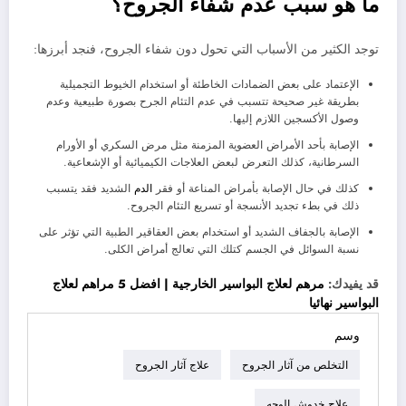
ما هو سبب عدم شفاء الجروح؟
توجد الكثير من الأسباب التي تحول دون شفاء الجروح، فنجد أبرزها:
الإعتماد على بعض الضمادات الخاطئة أو استخدام الخيوط التجميلية
بطريقة غير صحيحة تتسبب في عدم التئام الجرح بصورة طبيعية وعدم
وصول الأكسجين اللازم إليها.
الإصابة بأحد الأمراض العضوية المزمنة مثل مرض السكري أو الأورام
السرطانية، كذلك التعرض لبعض العلاجات الكيميائية أو الإشعاعية.
كذلك في حال الإصابة بأمراض المناعة أو فقر
الدم
الشديد فقد يتسبب
ذلك في بطء تجديد الأنسجة أو تسريع التئام الجروح.
الإصابة بالجفاف الشديد أو استخدام بعض العقاقير الطبية التي تؤثر على
نسبة السوائل في الجسم كتلك التي تعالج أمراض الكلى.
قد يفيدك:
مرهم لعلاج البواسير الخارجية | افضل 5 مراهم لعلاج
البواسير نهائيا
وسم
التخلص من آثار الجروح
علاج آثار الجروح
علاج خدوش الوجه