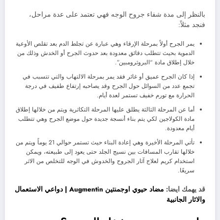
بالنظر إلى مدة شفاء جروح الوجه فهي تعتمد على عدة مراحل،
فنجد مثلاً:
يمر الجرح أولاً بمرحلة الإرقاء وهي عبارة عن تجلط الدم بعد تقلص الأوعية
الدموية بحيث تتطلب دقائق معدودة بعد حدوث الجرح أو الخدش وذلك من
خلال إطلاق مادة “البروثرومبين”.
إذا كان الجرح عميق أو غائر فقد يمر بمرحلة الالتهاب والتي تتسبب في
تجمع عدد من السوائل حول الجرح وقد يصاحبه إرتفاع طفيف في درجة
الحرارة مع تورم خفيف تستمر لعدة أيام.
أما عن المرحلة الثالثة يطلق عليها المرحلة التكاثرية ويتم من خلالها إطلاق
مادة الكولاجين لكي يتم بناء أنسجة جديدة حول موضع الجرح وهي تتطلب
أيام معدودة.
تأتي المرحلة الأخيرة وهي إعادة البناء حيث تستمر حوالي 21 يوماً ويتم من
خلالها تقارب المسافات بين نسيج الجلد حتى يعود إلى طبيعته، ويمكن
استخدام كريم لعلاج آثار الجروح والخدوش في الوجه للتخلص من الاثر
سريعًا.
قد يهمك ايضا:
مضاد حيوي اوجمنتين Augmentin | دواعي الاستعمال
والاثار الجانبية