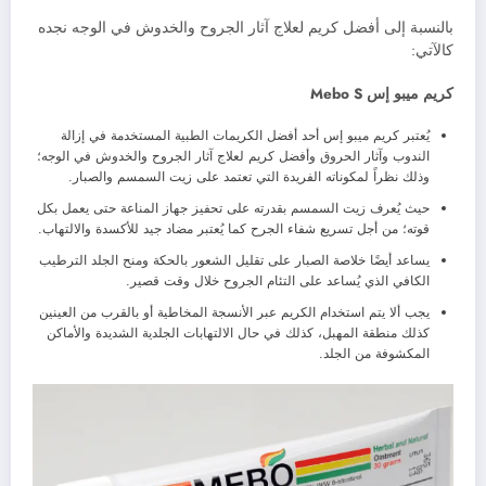
بالنسبة إلى أفضل كريم لعلاج آثار الجروح والخدوش في الوجه نجده
كالآتي:
كريم ميبو إس Mebo S
يُعتبر كريم ميبو إس أحد أفضل الكريمات الطبية المستخدمة في إزالة
الندوب وآثار الحروق وأفضل كريم لعلاج آثار الجروح والخدوش في الوجه
؛
وذلك نظراً لمكوناته الفريدة التي تعتمد على زيت السمسم والصبار.
حيث يُعرف زيت السمسم بقدرته على تحفيز جهاز المناعة حتى يعمل بكل
قوته؛ من أجل تسريع شفاء الجرح كما يُعتبر مضاد جيد للأكسدة والالتهاب.
يساعد أيضًا خلاصة الصبار على تقليل الشعور بالحكة ومنح الجلد الترطيب
الكافي الذي يُساعد على التئام الجروح خلال وقت قصير.
يجب ألا يتم استخدام الكريم عبر الأنسجة المخاطية أو بالقرب من العينين
كذلك منطقة المهبل، كذلك في حال الالتهابات الجلدية الشديدة والأماكن
المكشوفة من الجلد.