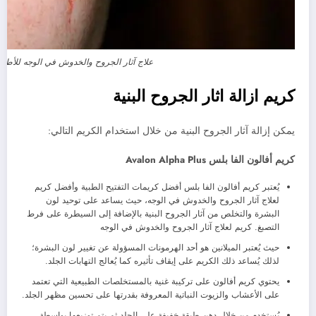
علاج آثار الجروح والخدوش في الوجه للأطفا
كريم ازالة اثار الجروح البنية
يمكن إزالة آثار الجروح البنية من خلال استخدام الكريم التالي:
كريم أفالون الفا بلس Avalon Alpha Plus
يُعتبر كريم أفالون الفا بلس أفضل كريمات التفتيح الطبية وأفضل كريم
لعلاج آثار الجروح والخدوش في الوجه، حيث يساعد على توحيد لون
البشرة والتخلص من آثار الجروح البنية بالإضافة إلى السيطرة على فرط
التصبغ. كريم لعلاج آثار الجروح والخدوش في الوجه
حيث يُعتبر الميلانين هو أحد الهرمونات المسؤولة عن تغيير لون البشرة؛
لذلك يُساعد ذلك الكريم على إيقاف تأثيره كما يُعالج التهابات الجلد.
يحتوي كريم أفالون على تركيبة غنية بالمستخلصات الطبيعية التي تعتمد
على الأعشاب والزيوت النباتية المعروفة بقدرتها على تحسين مظهر الجلد.
يُستخدم من خلال دهن طبقة خفيفة على الجلد ثم يتم توزيعها بواسطة