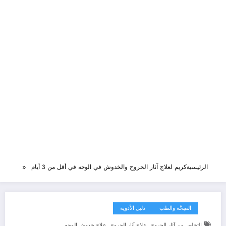
الرئيسية
كريم لعلاج آثار الجروح والخدوش في الوجه في أقل من 3 أيام
الصِحَّة والطب
دليل الأدوية
,
,
التخلص من آثار الجروح
علاج آثار الجروح
علاج خدوش الوجه