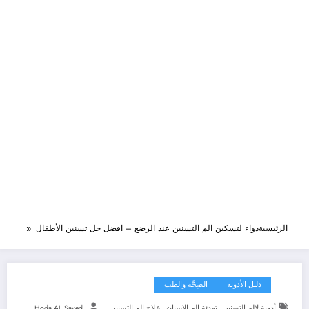
الرئيسية
دواء لتسكين الم التسنين عند الرضع – افضل جل تسنين الأطفال
دليل الأدوية
الصِحَّة والطب
,
,
أدوية لالم التسنين
تهدئة الم الاسنان
علاج الم التسنين
Hoda AL Sayed