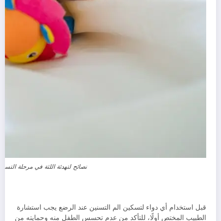
نصائح لتهدئة اللثة في مرحلة التسني
قبل استخدام أي دواء لتسكين الم التسنين عند الرضع يجب استشارة
الطبيب المختص أولًا، للتأكد من عدم تحسس الطفل منه وحمايته من