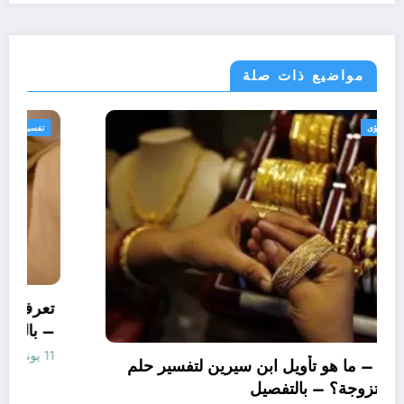
مواضيع ذات صلة
تفسير الاحلام والرؤى
تعرف علي – ما هو تأويل ابن سيرين لتفسير حلم
ن
الاساور للمتزوجة؟ – بالتفصيل