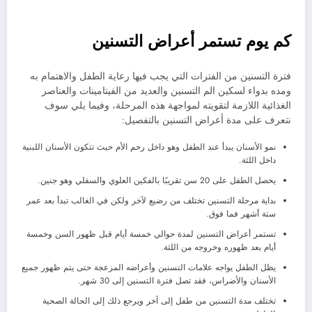
كم يوم تستمر أعراض التسنين
فترة التسنين من الفترات التي يجب فيها رعاية الطفل والاهتمام به
ومده بدواء لسكين الم التسنين والعديد من الفيتامينات والعناصر
الغذائية اللازمة لتقويته لمواجهة هذه المرحلة، وفيما يلي سوف
نتعرف على مدة أعراض التسنين بالتفصيل:
نمو الأسنان يبدأ عند الطفل وهو داخل رحم الأم حيث تتكون الأسنان اللبنية
داخل اللثة.
يحصل الطفل على 20 سن تقريبًا بالفكين العلوي والسفلي وهو جنين.
بداية مرحلة التسنين تختلف من رضيع لآخر ولكن في الغالب تبدأ بعد عمر
ستة أشهر فما فوق.
تستمر أعراض التسنين لمدة حوالي خمسة أيام قبل ظهور السن وخمسة
أيام بعد ظهوره وخروجه من اللثة.
يظل الطفل يواجه علامات التسنين وأعراضه المزعجة حتى يتم ظهور جميع
الأسنان والأضراس، فقد تصل فترة التسنين إلى 30 شهر.
تختلف مدة التسنين من طفل إلى آخر ويرجع ذلك إلى الحالة الصحية