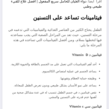
اقرأ أيضا:
دواء الغثيان للحامل سريع المفعول | افضل علاج للقيء
طبيعي وطبي
فيتامينات تساعد على التسنين
الطفل يحتاج الكثير من العناصر الغذائية والفيتامينات التي تدعمه في
مرحلة التسنين، حيث تعد من المراحل الصعبة التي يجب مساعدته
فيها لتخطيها بسلام، ومن أفضل الفيتامينات التي تساعده في هذه
المرحلة ما يلي:
فيتامين د Vitamin D
أحد أهم الفيتامينات التي تعمل على مد الجسم بالطاقة والحيوية اللازمة.
يساعد الجسم في عملية امتصاص الكالسيوم.
وظيفته حماية العظام وتقويتها.
يساعد على نمو الأسنان بشكل طبيعي وبدون تعرض الطفل للمعاناة.
نقص فيتامين د في جسم الطفل تتسبب له في عدة مشاكل صحية من
أهمها عدم قدرته على التسنين والمشي.
فيتامين سي Vitamin c