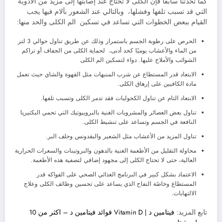
كما تحدثنا سابقًا فإن الكلى لا تحتاج عند إصابتها إلى مزيد من الأدوية
التي قد تسبب تلفها وفشلها، وبالتالي عند الشعور بآلام فيها يجب
القيام ببعض الخطوات التي تساعد في تسكين الم الكلى والحد منها:
الحرص على رطوبة الجسم باستمرار وذلك عن طريق تناول حوالي 3 لتر
من الماء والأعشاب يوميًا كحد أدنى، لحماية الكلى من الجفاف أو تراكم
الشوائب والأملاح عليها. دواء لتسكين الم الكلى
الابتعاد قدر المستطاع عن شرب المنبهات مثل القهوة والشاي حيث تعمل
مادة الكافيين على إرهاق الكلى.
الابتعاد التام عن تناول الكحوليات فقد تدمر الكلى وتسبب تلفها.
تناول بعض العصائر والمشروبات الغنية بالبروبيوتيك التي تحمي البكتيريا
النافعة في الجسم وتساعد على تنشيط الكلى.
تناول المزيد من الأعشاب مثل الشعير والبقدونس وحلف البر.
محاولة التقليل من الأطعمة الغنية بالدهون والبروتينات والسعرات الحرارية
العالية، حتى لا تحتاج الكلى إلى مجهود إضافي لتصفية هذه الأطعمة.
الاعتماد بشكل كبير في البرنامج الغذائي الصحي على الفواكه قدر
المستطاع وخاصًة التفاح الذي يساعد على تحسين وظائف الكلى وعلاج
الالتهابات.
تابع المزيد:
فيتامين د | Vitamin D فوائد فيتامين د – اكثر من 10