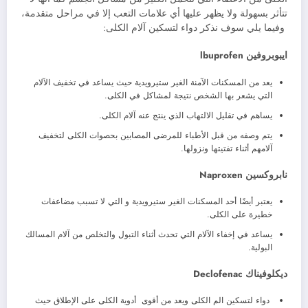
تتأثر بسهولة ولا يظهر عليها أي علامات التعب إلا في مراحل متقدمة،
وفيما يلي سوف نذكر دواء لتسكين آلام الكلى:
ايبوبروفين lbuprofen
يعد من المسكنات الآمنة الغير ستيرويدية حيث يساعد في تخفيف الآلام
التي يشعر بها الشخص نتيجة لمشاكل في الكلى.
يساهم في تقليل الالتهاب الذي ينتج عنه آلام الكلى.
يتم وصفه من قبل الأطباء للمرضى المصابين بحصوات الكلى لتخفيف
آلامهم أثناء تفتيتها ونزولها.
نابروكسين Naproxen
يعتبر أيضًا أحد المسكنات الغير ستيرويدية و التي لا تسبب مضاعفات
خطيرة على الكلى.
يساعد في إخفاء الآلام التي تحدث أثناء التبول والتخلص من آلام المسالك
البولية.
ديكلوفيناك Declofenac
دواء لتسكين الم الكلى ويعد من أقوى أدوية الكلى على الإطلاق حيث