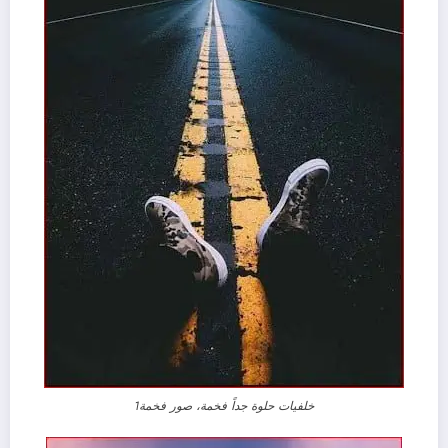
خلفيات حلوة جداً فخمة، صور فخمة1