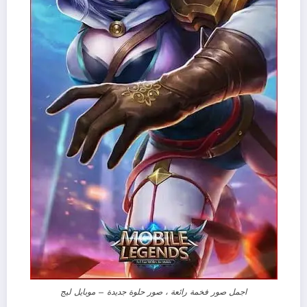
اجمل صور فخمة رائعة ، صور حلوة جديدة – موبايل ليج