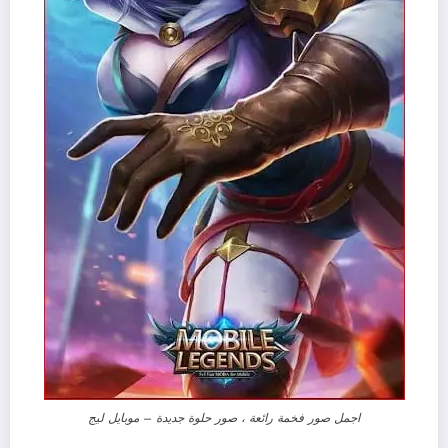
اجمل صور فخمة رائعة ، صور حلوة جديدة – موبايل ليج