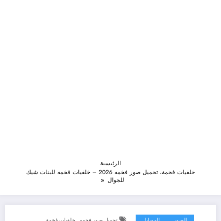
الرئيسية
خلفيات فخمة، تحميل صور فخمه 2026 – خلفيات فخمه للبنات شيك
للجوال
,
الصور
الموبايل
تحميل صور فخمه
خلفيات فخمة