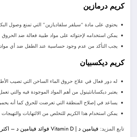
كريم درمازين
يحتوي على مادة “سيلفر سلفاديازين” التي تمنع وصول البكتي
يمكن استخدامه لإحتوائه على مواد طبية فعالة ضد الحروق و
يجب التأكد من عدم وجود حساسية عند الطفل ضد أي مواد ف
كريم ديكسبيان
له دور فعال في علاج حروق الماء الساخن التي تصيب الأ
يعتبر ديكسابانثينول من أهم المواد الموجودة فيه والتي ت
يساعد في إصلاح المنطقة التي تعرضت للحرق كما أنه يحمي
يمكن استخدام هذا الكريم للتخلص من الالتهابات والتهيجات 
تابع المزيد:
فيتامين د | Vitamin D فوائد فيتامين د – اكثر من 10 مصادر فيتامين د