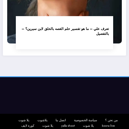
تعرف علي – ما هو تفسير حلم الغصه بالحلق لابن سيرين؟ –
بالتفصيل
من نحن ؟
سياسة الخصوصية
اتصل بنا
يلاشوت
يلا شوت
koora live
يلا شوت
yalla shoot
يلا شوت
كورة لايف