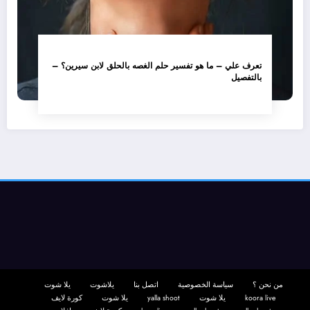
تعرف علي – ما هو تفسير حلم الغصه بالحلق لابن سيرين؟ –
بالتفصيل
من نحن ؟
سياسة الخصوصية
اتصل بنا
يلاشوت
يلا شوت
koora live
يلا شوت
yalla shoot
يلا شوت
كورة لايف