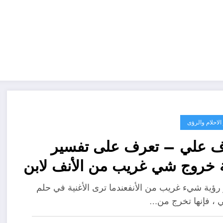
لاحلام والرؤى
ف علي – تعرف على تفسير
 خروج شي غريب من الأنف لابن
ن – بالتفصيل
رؤية شيء غريب من الأنفعندما ترى الأغنية في حلم
، فإنها تخرج من…