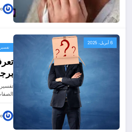
ya
6 أبريل، 2025
تفسير ا
تعرف
برجل
تفسير 
الصفات
ya