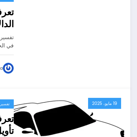
تعر
الدا
في ا
تفسير 
بالت
في الح
ya
19 مايو، 2025
تفسير ا
تأوي